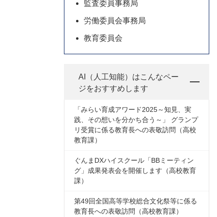
監査委員事務局
労働委員会事務局
教育委員会
AI（人工知能）は
こんなペー
ジをおすすめします
「みらい育成アワード2025～知見、実
践、その想いを分かち合う～」 グランプ
リ受賞に係る教育長への表敬訪問（高校
教育課）
ぐんまDXハイスクール「BBミーティン
グ」成果発表会を開催します（高校教育
課）
第49回全国高等学校総合文化祭等に係る
教育長への表敬訪問（高校教育課）