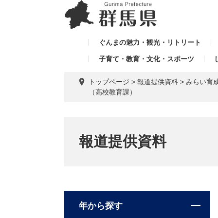
ペ
メ
メ
ー
ニ
ニ
ジ
ュ
ュ
の
ー
ぐんまの魅力・観光・リトリート
ー
先
を
子育て・教育・文化・スポーツ
を
頭
飛
飛
で
ば
トップページ
>
報道提供資料
>
みらい育
す。
し
ば
（高校教育課）
て
し
本
て
文
へ
報道提供資料
年から探す