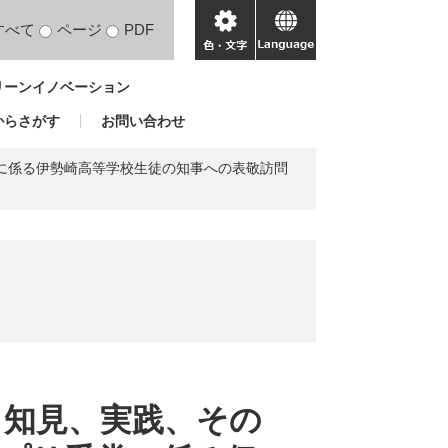
すべて
ページ
PDF
色・
language
文
リーンイノベーション
字
からさがす
お問い合わせ
賞に係る伊勢崎高等学校生徒の知事への表敬訪問
～知見、実践、その