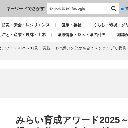
本文へ
キーワードでさがす
検
索
対
防災・安全・レジリエンス
健康・福祉
くらし・環境・グ
象
しごと・産業・農林・土木
県政情報・ＤＸ・県の計画
組織
成アワード2025～知見、実践、その想いを分かち合う～グランプリ受
本
文
みらい育成アワード2025