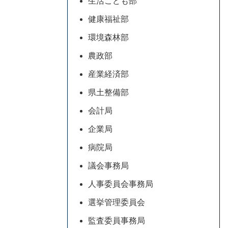
生活こども部
健康福祉部
環境森林部
農政部
産業経済部
県土整備部
会計局
企業局
病院局
議会事務局
人事委員会事務局
選挙管理委員会
監査委員事務局