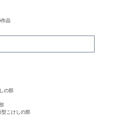
6作品
しの部
部
 新型こけしの部