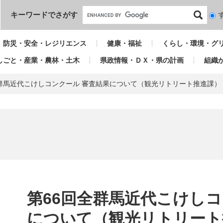
本文へ
キーワードでさがす
検
索
対
防災・安全・レジリエンス
健康・福祉
くらし・環境・グ
象
しごと・産業・農林・土木
県政情報・ＤＸ・県の計画
組織
全群馬近代こけしコンクール 審査結果について（観光リトリート推進課）
本
文
第66回全群馬近代こけしコ
について（観光リトリート