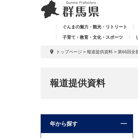
ペ
メ
メ
ー
ニ
ニ
ジ
ュ
ュ
の
ー
ぐんまの魅力・観光・リトリート
ー
先
を
子育て・教育・文化・スポーツ
を
頭
飛
飛
で
ば
トップページ
>
報道提供資料
>
第66回
す。
し
ば
て
し
本
て
文
報道提供資料
へ
年から探す