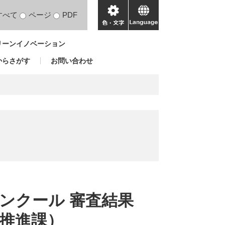
すべて
ページ
PDF
色・
language
文
リーンイノベーション
字
からさがす
お問い合わせ
ンクール 審査結果
推進課）