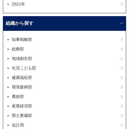
2021年
組織から探す
知事戦略部
総務部
地域創生部
生活こども部
健康福祉部
環境森林部
農政部
産業経済部
県土整備部
会計局