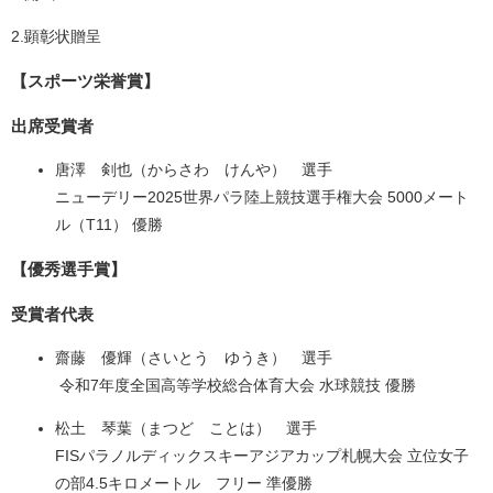
2.顕彰状贈呈
【スポーツ栄誉賞】
出席受賞者
唐澤 剣也（からさわ けんや） 選手
ニューデリー2025世界パラ陸上競技選手権大会 5000メート
ル（T11） 優勝
【優秀選手賞】
受賞者代表
齋藤 優輝（さいとう ゆうき） 選手
令和7年度全国高等学校総合体育大会 水球競技 優勝
松土 琴葉（まつど ことは） 選手
FISパラノルディックスキーアジアカップ札幌大会 立位女子
の部4.5キロメートル フリー 準優勝