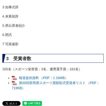
3.知事式辞
4.来賓祝辞
5.県出席者紹介
6.閉式
7.写真撮影
3 受賞者数
165名（スポーツ栄誉賞：3名、優秀選手賞：162名）
報道提供資料 （PDF：1.16MB）
第50回群馬県スポーツ賞顕彰式受賞者リスト （PDF：
719KB）