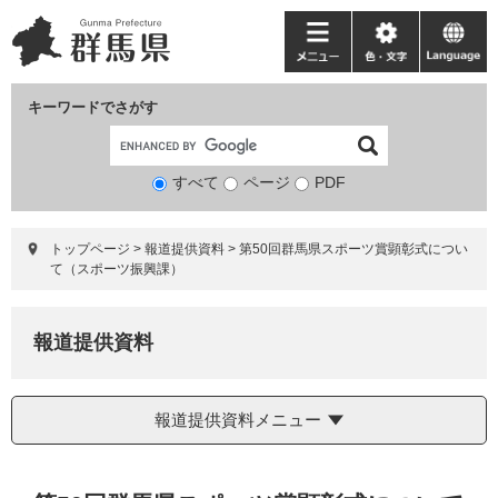
ペ
メ
ー
ニ
メ
色・
language
ジ
ュ
ニ
文
の
ー
ュ
字
キーワードでさがす
先
を
ー
頭
飛
で
ば
すべて
ページ
検
PDF
す。
し
索
て
対
本
トップページ
>
報道提供資料
>
第50回群馬県スポーツ賞顕彰式につい
象
文
て（スポーツ振興課）
へ
報道提供資料
報道提供資料メニュー
本