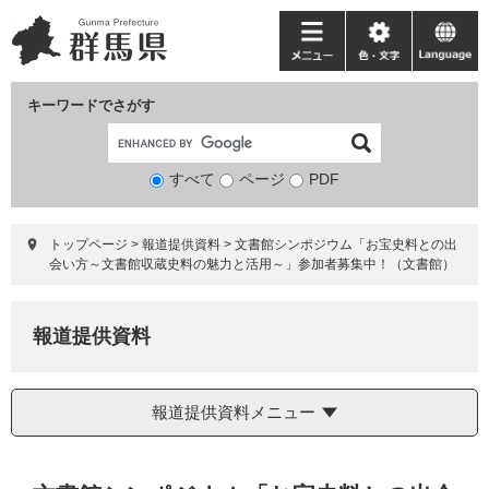
ペ
メ
ー
ニ
メ
色・
language
ジ
ュ
ニ
文
の
ー
ュ
字
キーワードでさがす
先
を
ー
頭
飛
で
ば
すべて
ページ
検
PDF
す。
し
索
て
対
本
トップページ
>
報道提供資料
>
文書館シンポジウム「お宝史料との出
象
文
会い方～文書館収蔵史料の魅力と活用～」参加者募集中！（文書館）
へ
報道提供資料
報道提供資料メニュー
本