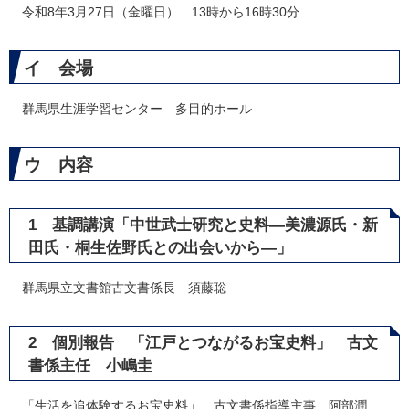
令和8年3月27日（金曜日） 13時から16時30分
イ 会場
群馬県生涯学習センター 多目的ホール
ウ 内容
1 基調講演「中世武士研究と史料―美濃源氏・新
田氏・桐生佐野氏との出会いから―」
群馬県立文書館古文書係長 須藤聡
2 個別報告 「江戸とつながるお宝史料」 古文
書係主任 小嶋圭
「生活を追体験するお宝史料」 古文書係指導主事 阿部潤