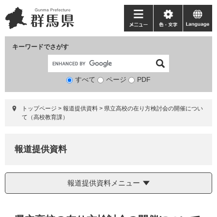
ペ
メ
ー
ニ
メ
色・
language
ジ
ュ
ニ
文
の
ー
ュ
字
キーワードでさがす
先
を
ー
頭
飛
で
ば
すべて
ページ
検
PDF
す。
し
索
て
対
本
トップページ
>
報道提供資料
>
県立高校の在り方検討会の開催につい
象
文
て（高校教育課）
へ
報道提供資料
報道提供資料メニュー
本