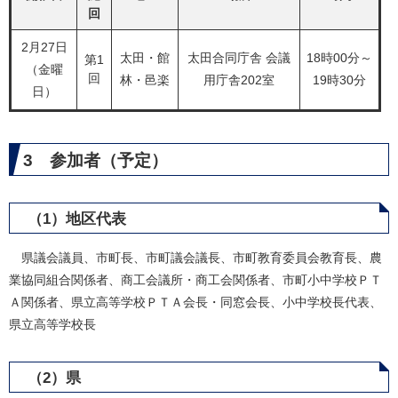
回
2月27日
太田・館
太田合同庁舎 会議
18時00分～
第1
（金曜
回
林・邑楽
用庁舎202室
19時30分
日）
3 参加者（予定）
（1）地区代表
県議会議員、市町長、市町議会議長、市町教育委員会教育長、農
業協同組合関係者、商工会議所・商工会関係者、市町小中学校ＰＴ
Ａ関係者、県立高等学校ＰＴＡ会長・同窓会長、小中学校長代表、
県立高等学校長
（2）県