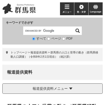
ペ
メ
ー
ニ
メ
色・
language
ジ
ュ
ニ
文
の
ー
ュ
字
キーワードでさがす
先
を
ー
頭
飛
で
ば
すべて
ページ
検
PDF
す。
し
索
て
対
本
トップページ
>
報道提供資料
>
群馬県の人口と世帯の動き（群馬県移
象
文
動人口調査）（令和8年2月1日現在）（統計課）
へ
報道提供資料
報道提供資料メニュー
本