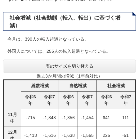
社会増減（社会動態（転入、転出）に基づく増
減）
今月は、390人の転入超過となっている。
外国人については、255人の転入超過となっている。
表のサイズを切り替える
過去3か月間の増減（1年前対比）
総数増減
自然増減
社会増減
令和6
令和7
令和6
令和7
令和6
令和7
年
年
年
年
年
年
11月
-715
-1,343
-1,356
-1,454
641
111
中
12月
-1,413
-1,616
-1,638
-1,565
225
-51
中