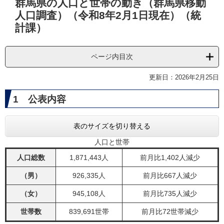
群馬県の人口と世帯の動き（群馬県移動
文
人口調査）（令和8年2月1日現在）（統
計課）
ページ内目次
更新日：2026年2月25日
1 公表内容
表のサイズを切り替える
人口と世帯
人口総数
1,871,443人
前月比1,402人減少
（男）
926,335人
前月比667人減少
（女）
945,108人
前月比735人減少
世帯数
839,691世帯
前月比72世帯減少