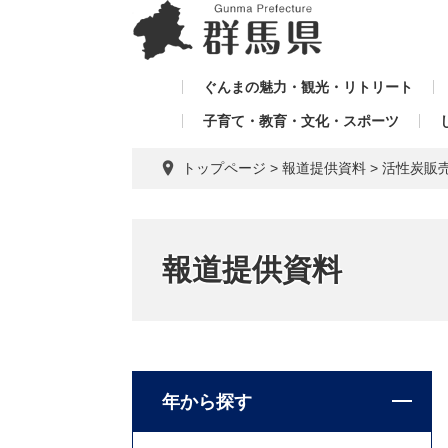
ペ
メ
メ
ー
ニ
ニ
ジ
ュ
ュ
の
ー
ぐんまの魅力・観光・リトリート
ー
先
を
子育て・教育・文化・スポーツ
を
頭
飛
飛
で
ば
トップページ
>
報道提供資料
>
活性炭販
す。
し
ば
て
し
本
て
文
報道提供資料
へ
年から探す