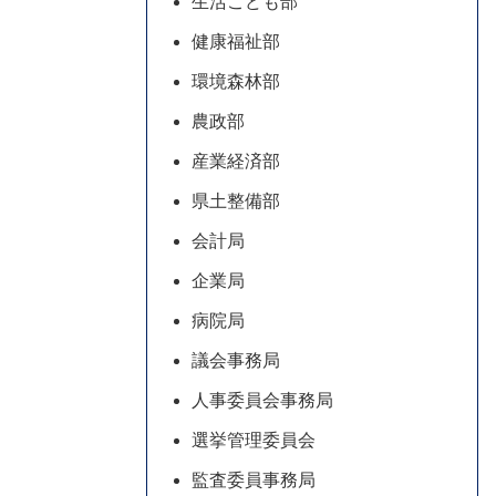
生活こども部
健康福祉部
環境森林部
農政部
産業経済部
県土整備部
会計局
企業局
病院局
議会事務局
人事委員会事務局
選挙管理委員会
監査委員事務局