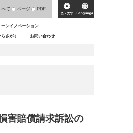
すべて
ページ
PDF
色・
language
文
リーンイノベーション
字
からさがす
お問い合わせ
損害賠償請求訴訟の