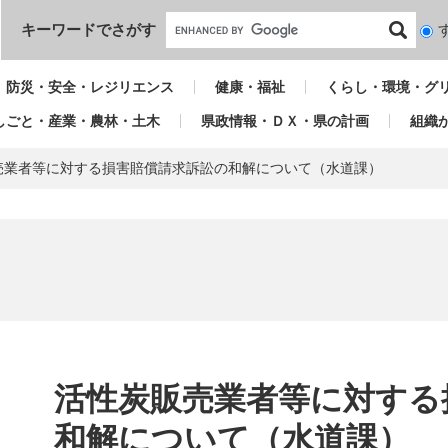
本文へ
キーワードでさがす
検
索
対
防災・安全・レジリエンス
健康・福祉
くらし・環境・グ
象
しごと・産業・農林・土木
県政情報・ＤＸ・県の計画
組織
売業者等に対する損害賠償請求訴訟の和解について（水道課）
本
文
活性炭販売業者等に対する
和解について（水道課）