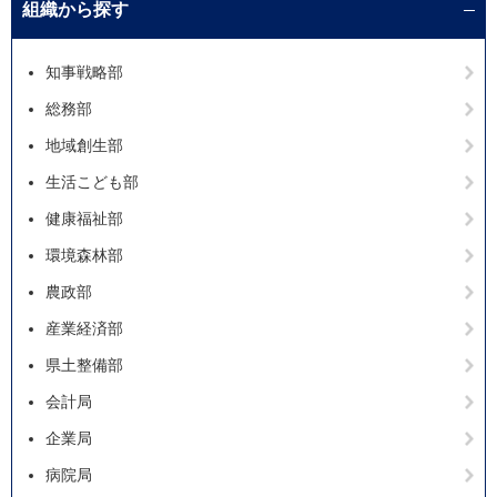
組織から探す
知事戦略部
総務部
地域創生部
生活こども部
健康福祉部
環境森林部
農政部
産業経済部
県土整備部
会計局
企業局
病院局