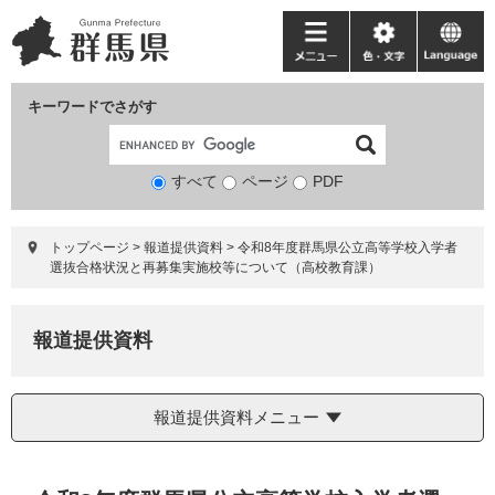
ペ
メ
ー
ニ
メ
色・
language
ジ
ュ
ニ
文
の
ー
ュ
字
キーワードでさがす
先
を
ー
頭
飛
で
ば
すべて
ページ
検
PDF
す。
し
索
て
対
本
トップページ
>
報道提供資料
>
令和8年度群馬県公立高等学校入学者
象
文
選抜合格状況と再募集実施校等について（高校教育課）
へ
報道提供資料
報道提供資料メニュー
本