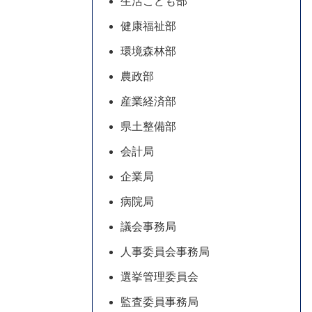
生活こども部
健康福祉部
環境森林部
農政部
産業経済部
県土整備部
会計局
企業局
病院局
議会事務局
人事委員会事務局
選挙管理委員会
監査委員事務局