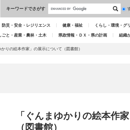
本文へ
キーワードでさがす
検
索
対
防災・安全・レジリエンス
健康・福祉
くらし・環境・グ
象
しごと・産業・農林・土木
県政情報・ＤＸ・県の計画
組織
ゆかりの絵本作家」の展示について（図書館）
本
文
「ぐんまゆかりの絵本作家
（図書館）