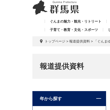
ペ
メ
メ
ー
ニ
ニ
ジ
ュ
ュ
の
ー
ぐんまの魅力・観光・リトリート
ー
先
を
子育て・教育・文化・スポーツ
を
頭
飛
飛
で
ば
トップページ
>
報道提供資料
>
「ぐんま
す。
し
ば
て
し
本
て
文
報道提供資料
へ
年から探す