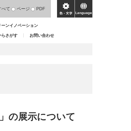
すべて
ページ
PDF
色・
language
文
リーンイノベーション
字
からさがす
お問い合わせ
」の展示について