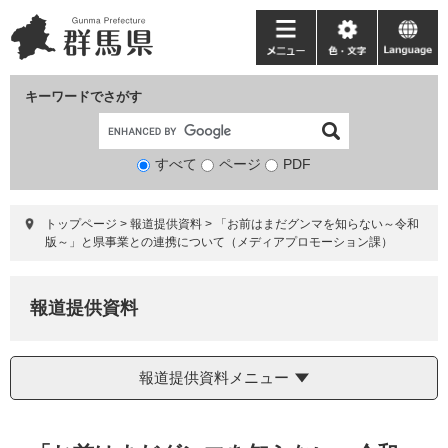
ペ
メ
ー
ニ
メ
色・
language
ジ
ュ
ニ
文
の
ー
ュ
字
キーワードでさがす
先
を
ー
頭
飛
で
ば
すべて
ページ
検
PDF
す。
し
索
て
対
本
トップページ
>
報道提供資料
>
「お前はまだグンマを知らない～令和
象
文
版～」と県事業との連携について（メディアプロモーション課）
へ
報道提供資料
報道提供資料メニュー
本