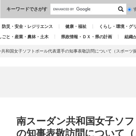
本文へ
キーワードでさがす
検
索
対
防災・安全・レジリエンス
健康・福祉
くらし・環境・グ
象
しごと・産業・農林・土木
県政情報・ＤＸ・県の計画
組織
ン共和国女子ソフトボール代表選手の知事表敬訪問について（スポーツ
本
文
南スーダン共和国女子ソフ
の知事表敬訪問について（