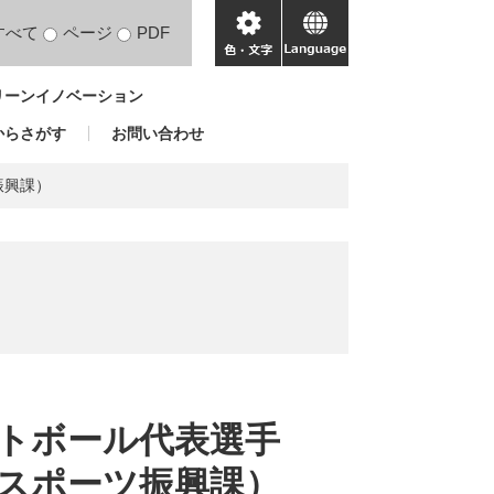
すべて
ページ
PDF
色・
language
文
リーンイノベーション
字
からさがす
お問い合わせ
振興課）
トボール代表選手
スポーツ振興課）