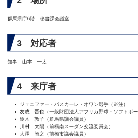
2 場所
群馬県庁6階 秘書課会議室
3 対応者
知事 山本 一太
4 来庁者
ジェニファー・パスカーレ・オワン選手（※注）
友成 晋也（一般財団法人アフリカ野球・ソフトボー
鈴木 敦子（群馬県議会議員）
川村 太陽（前橋南スーダン交流委員会）
大澤 智之（前橋市議会議員）