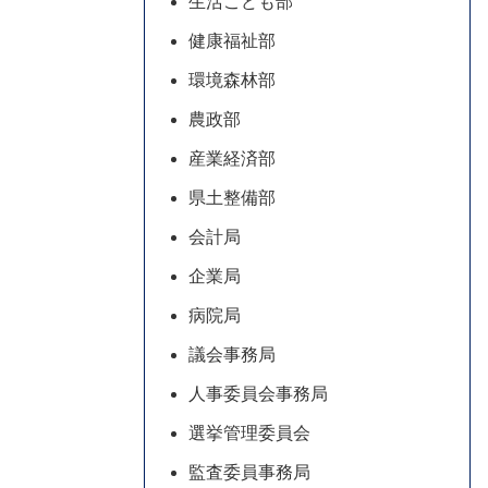
生活こども部
健康福祉部
環境森林部
農政部
産業経済部
県土整備部
会計局
企業局
病院局
議会事務局
人事委員会事務局
選挙管理委員会
監査委員事務局