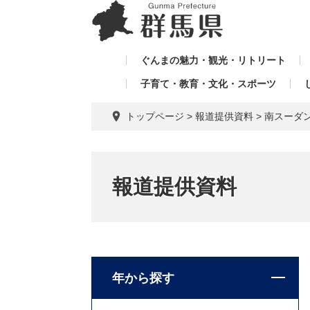
ペ
メ
メ
ー
ニ
ニ
ジ
ュ
ュ
の
ー
ぐんまの魅力・観光・リトリート
ー
先
を
子育て・教育・文化・スポーツ
を
頭
飛
飛
で
ば
トップページ
>
報道提供資料
>
南スーダ
す。
し
ば
て
し
本
て
文
報道提供資料
へ
年から探す