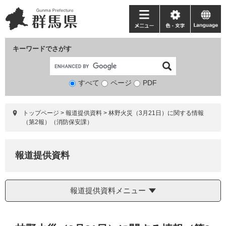
ペ
メ
ー
ニ
メ
色・
language
ジ
ュ
ニ
文
の
ー
ュ
字
キーワードでさがす
先
を
ー
頭
飛
で
ば
すべて
ページ
検
PDF
す。
し
索
て
対
本
トップページ
>
報道提供資料
>
林野火災（3月21日）に関する情報
象
文
（第2報）（消防保安課）
へ
報道提供資料
報道提供資料メニュー
本