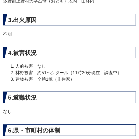
多野郡上野村大字乙母（おとも）地内 山林内
3.出火原因
不明
4.被害状況
人的被害 なし
林野被害 約51ヘクタール（11時20分現在、調査中）
建物被害 全焼1棟（非住家）
5.避難状況
なし
6.県・市町村の体制