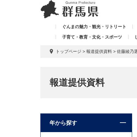
ペ
メ
メ
ー
ニ
ニ
ジ
ュ
ュ
の
ー
ぐんまの魅力・観光・リトリート
ー
先
を
子育て・教育・文化・スポーツ
を
頭
飛
飛
で
ば
トップページ
>
報道提供資料
>
佐藤綾乃
す。
し
ば
て
し
本
て
文
報道提供資料
へ
年から探す