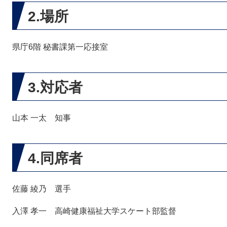
2.場所
県庁6階 秘書課第一応接室
3.対応者
山本 一太 知事
4.同席者
佐藤 綾乃 選手
入澤 孝一 高崎健康福祉大学スケート部監督