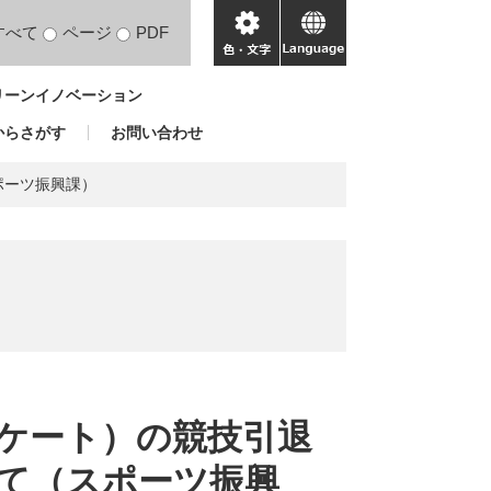
すべて
ページ
PDF
色・
language
文
リーンイノベーション
字
からさがす
お問い合わせ
ポーツ振興課）
ケート）の競技引退
て（スポーツ振興