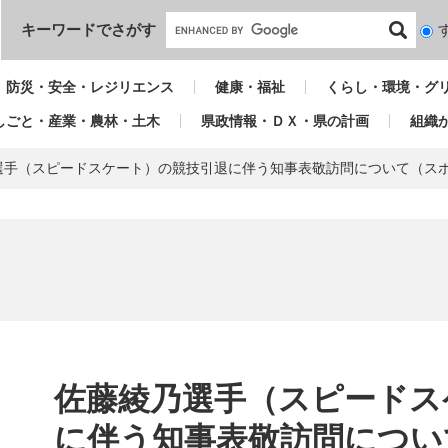
本文へ
キーワードでさがす
検
索
対
防災・安全・レジリエンス
健康・福祉
くらし・環境・グ
象
しごと・産業・農林・土木
県政情報・ＤＸ・県の計画
組織
選手（スピードスケート）の競技引退に伴う知事表敬訪問について（ス
本
文
佐藤綾乃選手（スピードス
に伴う知事表敬訪問につい