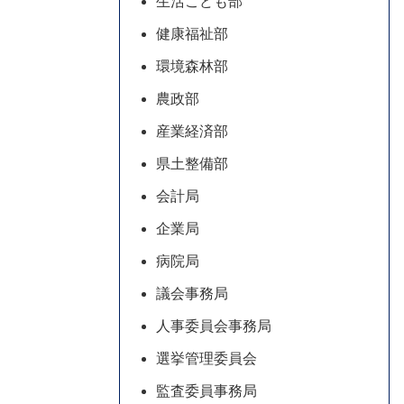
生活こども部
健康福祉部
環境森林部
農政部
産業経済部
県土整備部
会計局
企業局
病院局
議会事務局
人事委員会事務局
選挙管理委員会
監査委員事務局