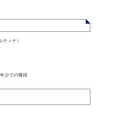
コルティナ）
年少での獲得