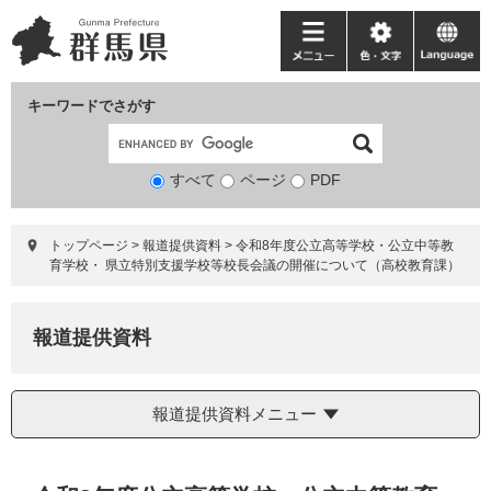
ペ
メ
ー
ニ
メ
色・
language
ジ
ュ
ニ
文
の
ー
ュ
字
キーワードでさがす
先
を
ー
頭
飛
で
ば
すべて
ページ
検
PDF
す。
し
索
て
対
本
トップページ
>
報道提供資料
>
令和8年度公立高等学校・公立中等教
象
文
育学校・ 県立特別支援学校等校長会議の開催について（高校教育課）
へ
報道提供資料
報道提供資料メニュー
本