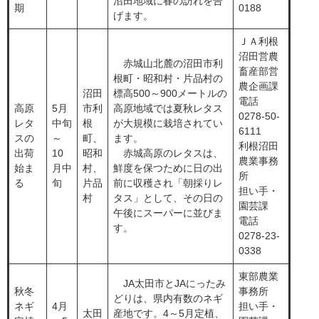
沼田地域に春の訪れを告
期
0188
げます。
ＪＡ利根
沼田営農
​ 赤城山北麓の沼田市利
畜産部営
根町・昭和村・片品村の
農企画課
​沼田
標高500～900メートルの
電話
高原
​5月
市利
高原地域では夏秋レタス
0278-50-
レタ
中旬
根
が大規模に栽培されてい
6111
スの
～
町、
ます。
利根沼田
出荷
10
昭和
赤城高原のレタスは、
農業事務
始ま
月中
村、
鮮度を保つために日の出
所
る
旬
片品
前に収穫され「朝採りレ
担い手・
村
タス」として、その日の
園芸課
午後にスーパーに並びま
電話
す。
0278-23-
0338
東部農業
​ JA太田市とJAにったみ
秋冬
事務所
どりは、県内有数のネギ
ネギ
​4月
担い手・
​太田
産地です。4～5月定植、