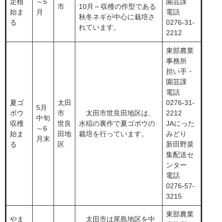
定植
～5
園芸課
市
10月～収穫の作型である
始ま
月
電話
秋冬ネギが中心に栽培さ
る
0276-31-
れています。
2212
東部農業
事務所
担い手・
園芸課
電話
夏ゴ
​太田
0276-31-
​5月
ボウ
市
​ 太田市世良田地区は、
2212
中旬
収穫
世良
水稲の裏作で夏ゴボウの
JAにった
～6
始ま
田地
裁培を行っています。
みどり
月末
る
区
新田野菜
集配送セ
ンター
電話
0276-57-
3215
東部農業
やま
​ 太田市は尾島地区を中