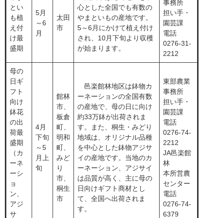
事務所
とい
心とした全国でも有数の
​5月
担い手・
も植
​太田
やまといもの産地です。
～6
園芸課
え付
市
5～6月にかけて植え付け
月
電話
け最
され、10月下旬より収穫
0276-31-
盛期
が始まります。
2212
母の
日ギ
東部農業
​ 邑楽館林地区は鉢物カ
フト
事務所
​館林
ーネーションの全国有数
向け
担い手・
市、
の産地で、母の日に向け
鉢花
園芸課
板倉
約33万鉢が出荷されま
の出
電話
​4月
町、
す。また、桐生・みどり
荷最
0276-74-
下旬
明和
地域は、オリジナル品種
盛期
2212
～5
町、
を中心とした鉢物アジサ
（カ
JA邑楽館
月上
みど
イの産地です。当地のカ
ーネ
林
旬
り
ーネーション、アジサイ
ーシ
本所営農
市、
は品質が高く、主に母の
ョ
センター
桐生
日向けギフト商材とし
ン、
電話
市
て、全国へ出荷されま
アジ
0276-74-
す。
サ
6379