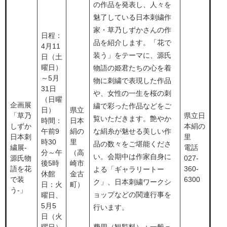
の作品を発表し、人々を
魅了している日本刺繍作
家・草乃しずかさんの作
​日程：
品を紹介します。「花で
4月11
装う」をテーマに、源氏
日（土
曜日）
物語の姫君たちの心を着
～5月
物に刺繍で表現した作品
31日
や、女性の一生を桜の刺
（日曜
企画展
繍で彩った作品などをご
日）
​県立
「草乃
県立日
覧いただきます。艶やか
時間：
日本
しずか
本絹の
午前9
絹の
な絹糸が魅せる美しい作
日本刺
里
時30
里
品の数々をご堪能くださ
繍展-
電話
分～午
（高
い。会期中は作家自身に
源氏物
027-
後5時
崎市
語を花
360-
よる「ギャラリートー
休館
金古
で装
6300
ク」、日本刺繍ワークシ
日：火
町）
う-」
ョップなどの関連行事を
曜日、
5月5
行います。
日（火