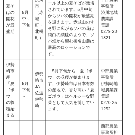
ール以上の夏そばが栽培
夏そ
市
事務所
されています。5月中旬
ばの
​5月
（赤
渋川地域
からソバの開花が最盛期
開花
中～
城
農業課
を迎えます。赤城山のす
が最
下旬
町・
電話
そ野に広がるソバの花は
盛期
北橘
0279-23-
純白の絨毯のようで、ソ
町）
1321
バ畑から望む榛名山麓は
最高のロケーションで
す。
伊勢
崎市
​ 5月下旬から「夏ゴボ
中部農業
​伊勢
産
ウ」の収穫が始まりま
事務所
崎市
「夏
​5月
す。伊勢崎市は日本有数
伊勢崎地
JA
ゴボ
下旬
の産地で、香り高い「夏
域農業課
佐波
ウ」
～
ゴボウ」はヘルシーな野
電話
伊勢
の収
菜として人気を博してい
0270-25-
崎
穫始
ます。
1252
まる
西部農業
事務所担