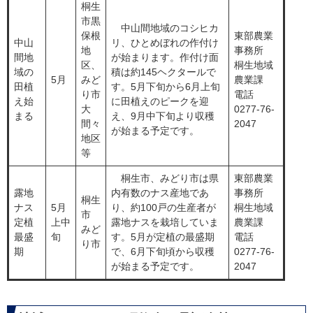
桐生
市黒
中山間地域のコシヒカ
保根
東部農業
中山
リ、ひとめぼれの作付け
地
事務所
間地
が始まります。作付け面
区、
桐生地域
域の
積は約145ヘクタールで
5月
みど
農業課
田植
す。5月下旬から6月上旬
り市
電話
え始
に田植えのピークを迎
大
0277-76-
まる
え、9月中下旬より収穫
間々
2047
が始まる予定です。
地区
等
桐生市、みどり市は県
東部農業
露地
内有数のナス産地であ
事務所
桐生
ナス
5月
り、約100戸の生産者が
桐生地域
市
定植
上中
露地ナスを栽培していま
農業課
みど
最盛
旬
す。5月が定植の最盛期
電話
り市
期
で、6月下旬頃から収穫
0277-76-
が始まる予定です。
2047