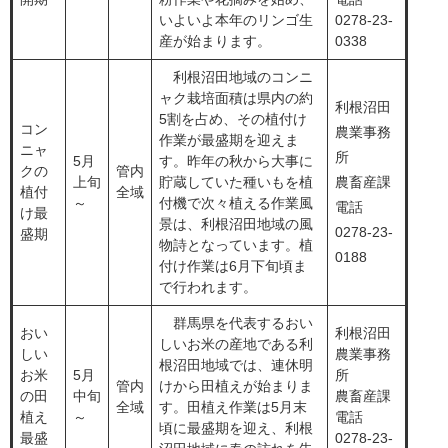
いよいよ本年のリンゴ生
0278-23-
産が始まります。
0338
​ 利根沼田地域のコンニ
ャク栽培面積は県内の約
利根沼田
5割を占め、その植付け
コン
農業事務
作業が最盛期を迎えま
ニャ
所
​5月
す。昨年の秋から大事に
クの
​管内
上旬
貯蔵していた種いもを植
農畜産課
植付
全域
～
付機で次々植える作業風
電話
け最
景は、利根沼田地域の風
0278-23-
盛期
物詩となっています。植
0188
付け作業は6月下旬頃ま
で行われます。
​群馬県を代表するおい
おい
利根沼田
しいお米の産地である利
しい
農業事務
根沼田地域では、連休明
お米
​5月
所
​管内
けから田植えが始まりま
の田
中旬
農畜産課
全域
す。田植え作業は5月末
植え
～
電話
頃に最盛期を迎え、利根
最盛
0278-23-