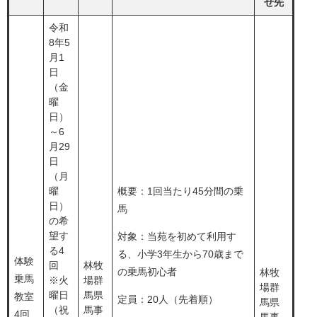
せ先
​令和
8年5
月1
日
（金
曜
日）
～6
月29
日
（月
曜
概要：1回当たり45分間の乗
日）
馬
の希
望す
対象：当苑を初めて利用す
る4
る、小学3年生から70歳まで
体験
回
​林牧
の乗馬初心者
​林牧
乗馬
※火
場群
場群
曜日
馬県
教室
定員：20人（先着順）
馬県
（祝
馬事
4回