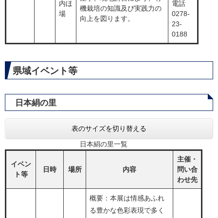
内ほ
電話
機栽培の知識及び実践力の
場
0278-
向上を図ります。
23-
0188
県域イベント等​
日本絹の里​​
表のサイズを切り替える
日本絹の里一覧
主催・
イベン
日時
場所
内容
問い合
ト等
わせ先
概要：本展は情感あふれ
る豊かな色彩表現で多く