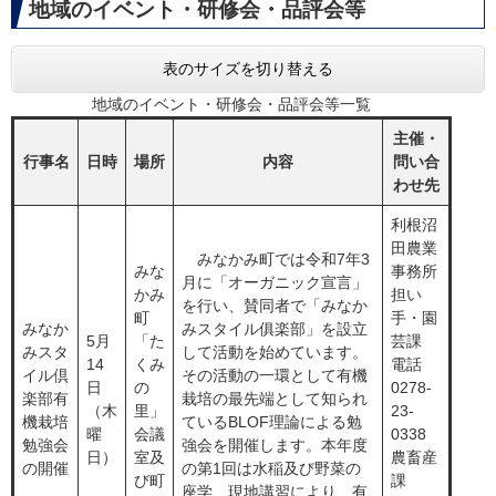
地域のイベント・研修会・品評会等
表のサイズを切り替える
地域のイベント・研修会・品評会等一覧
主催・
行事名
日時
場所
内容
問い合
わせ先
利根沼
田農業
​ みなかみ町では令和7年3
​みな
事務所
月に「オーガニック宣言」
かみ
担い
を行い、賛同者で「みなか
町
手・園
みなか
みスタイル俱楽部」を設立
​5月
「た
芸課
みスタ
して活動を始めています。
14
くみ
電話
イル倶
その活動の一環として有機
日
の
0278-
楽部有
栽培の最先端として知られ
（木
里」
23-
機栽培
ているBLOF理論による勉
曜
会議
0338
勉強会
強会を開催します。本年度
日）
室及
農畜産
の開催
の第1回は水稲及び野菜の
び町
課
座学、現地講習により、有