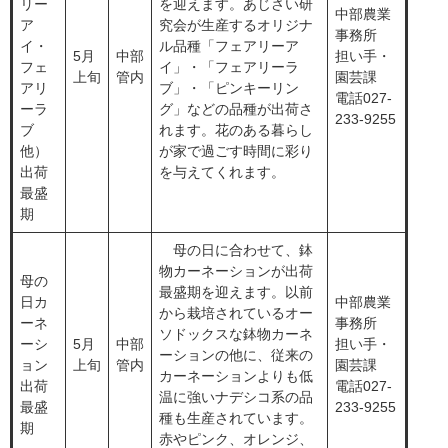
リー
を迎えます。あじさい研
中部農業
ア
究会が生産するオリジナ
事務所
イ・
ル品種「フェアリーア
​5月
​中部
担い手・
フェ
イ」・「フェアリーラ
上旬
管内
園芸課
アリ
ブ」・「ピンキーリン
電話027-
ーラ
グ」などの品種が出荷さ
233-9255
ブ
れます。花のある暮らし
他）
が家で過ごす時間に彩り
出荷
を与えてくれます。
最盛
期
​ 母の日に合わせて、鉢
物カーネーションが出荷
母の
最盛期を迎えます。以前
日カ
中部農業
から栽培されているオー
ーネ
事務所
ソドックスな鉢物カーネ
ーシ
​5月
​中部
担い手・
ーションの他に、従来の
ョン
上旬
管内
園芸課
カーネーションよりも低
出荷
電話027-
温に強いナデシコ系の品
最盛
233-9255
種も生産されています。
期
赤やピンク、オレンジ、