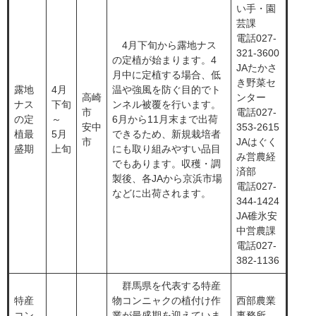
い手・園
芸課
電話027-
4月下旬から露地ナス
321-3600
の定植が始まります。4
JAたかさ
月中に定植する場合、低
き野菜セ
露地
4月
温や強風を防ぐ目的でト
高崎
ンター
ナス
下旬
ンネル被覆を行います。
市
電話027-
の定
～
6月から11月末まで出荷
安中
353-2615
植最
5月
できるため、新規栽培者
市
JAはぐく
盛期
上旬
にも取り組みやすい品目
み営農経
でもあります。収穫・調
済部
製後、各JAから京浜市場
電話027-
などに出荷されます。
344-1424
JA碓氷安
中営農課
電話027-
382-1136
群馬県を代表する特産
特産
物コンニャクの植付け作
西部農業
コン
業が最盛期を迎えていま
事務所