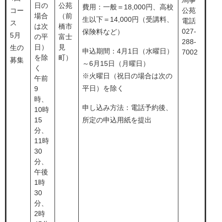
馬事
日の
公苑
費用：一般＝18,000円、高校
コー
公苑
場合
（前
生以下＝14,000円（受講料、
電話
ス
は次
橋市
027-
保険料など）
5月
の平
富士
288-
日）
見
生の
申込期間：4月1日（水曜日）
7002
を除
町）
募集
～6月15日（月曜日）
く
※火曜日（祝日の場合は次の
午前
平日）を除く
9
時、
申し込み方法：電話予約後、
10時
15
所定の申込用紙を提出
分、
11時
30
分、
午後
1時
30
分、
2時