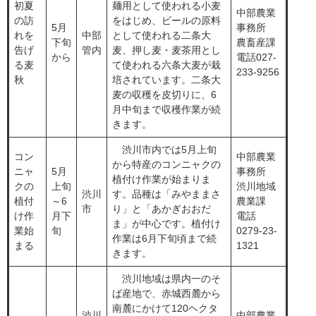
初夏
麺用として使われる小麦
中部農業
の訪
をはじめ、ビールの原料
​5月
事務所
れを
​中部
として使われる二条大
下旬
農畜産課
告げ
管内
麦、押し麦・麦茶用とし
から
電話027-
る麦
て使われる六条大麦が栽
233-9256
秋
培されています。二条大
麦の収穫を皮切りに、6
月中旬まで収穫作業が続
きます。
​渋川市内では5月上旬
コン
中部農業
から特産のコンニャクの
ニャ
​5月
事務所
植付け作業が始まりま
クの
上旬
渋川地域
​渋川
す。品種は「みやままさ
植付
～6
農業課
市
り」と「あかぎおおだ
け作
月下
電話
ま」が中心です。植付け
業始
旬
0279-23-
作業は6月下旬頃まで続
まる
1321
きます。
​ 渋川地域は県内一のそ
ば産地で、赤城西麓から
南麓にかけて120ヘクタ
​渋川
中部農業