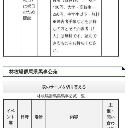
曜日）
費用（観覧料）：一般＝
は祝日
400円、大学・高校生＝
のため
250円、中学生以下＝無料
開館
※障害者手帳などをお持
ちの方とその介護者（1
人）は無料です。証明で
きるものをお持ちくださ
い。
林牧場群馬県馬事公苑​​​
表のサイズを切り替える
林牧場群馬県馬事公苑一覧
主
イベ
催・
ント
日時
場所
内容
問い
等
合わ