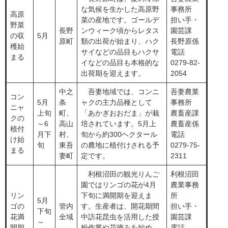
な気候を生かした高原野
事務所
高原
菜の産地です。ゴールデ
担い手・
野菜
​長野
ンウィーク頃からレタス
園芸課
の収
​5月
原町
類の出荷が始まり、ハク
長野原係
穫始
サイなどの品目もハクサ
電話
まる
イなどの品目も本格的な
0279-82-
出荷期を迎えます。
2054
​中之
​ 吾妻地域では、コンニ
吾妻農業
コン
​5月
条
ャクの主力品種として
事務所
ニャ
上旬
町、
「あかぎおおだま」が栽
農畜産課
クの
～6
高山
培されています。5月上
農畜産係
植付
月下
村、
旬から約300ヘクタール
電話
け始
旬
東吾
の農地に植付けされる予
0279-75-
まる
妻町
定です。
2311
​ 利根沼田の観光りんご
利根沼田
園ではリンゴの花が4月
農業事務
リン
下旬に満開期を迎えま
所
​5月
ゴの
​管内
す。生産者は、開花期間
担い手・
下旬
花満
全域
中訪花昆虫を活用した授
園芸課
～
開期
粉作業や花摘みを始め、
電話