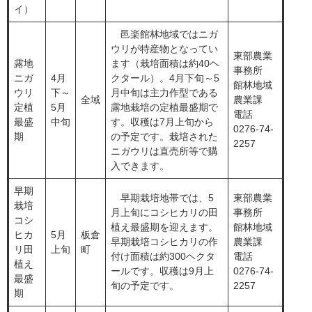
イ）
邑楽館林地域ではニガ
ウリが特産物となってい
東部農業
露地
ます（栽培面積は約40ヘ
事務所
ニガ
4月
クタール）。4月下旬～5
館林地域
ウリ
下～
月中旬は主力作型である
全域
農業課
定植
5月
露地栽培の定植最盛期で
電話
最盛
中旬
す。収穫は7月上旬から
0276-74-
期
の予定です。栽培された
2257
ニガウリは直売所等で購
入できます。
早期
早期栽培地帯では、5
東部農業
栽培
月上旬にコシヒカリの田
事務所
コシ
植え最盛期を迎えます。
館林地域
ヒカ
5月
板倉
早期栽培コシヒカリの作
農業課
リ田
上旬
町
付け面積は約300ヘクタ
電話
植え
ールです。収穫は9月上
0276-74-
最盛
旬の予定です。
2257
期