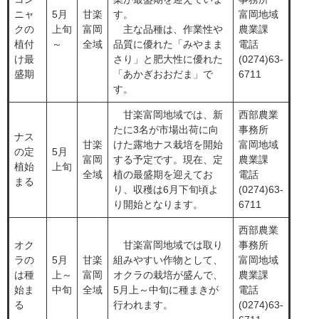
ニャ
5月
甘楽
す。
富岡地域
クの
上旬
富岡
主な品種は、作業性や
農業課
植付
～
全域
品質に優れた「みやまま
電話
け最
さり」と肥大性に優れた
(0274)63-
盛期
「あかぎおおだま」で
6711
す。
甘楽富岡地域では、新
西部農業
たに3名が市場出荷に向
事務所
ナス
甘楽
けた露地ナス栽培を開始
富岡地域
の定
5月
富岡
する予定です。現在、定
農業課
植始
上旬
全域
植の最盛期を迎えてお
電話
まる
り、収穫は6月下旬頃よ
(0274)63-
り開始となります。
6711
西部農業
オク
甘楽富岡地域では取り
事務所
ラの
5月
甘楽
組みやすい作物として、
富岡地域
は種
上～
富岡
オクラの栽培が盛んで、
農業課
始ま
中旬
全域
5月上～中旬に種まきが
電話
る
行われます。
(0274)63-