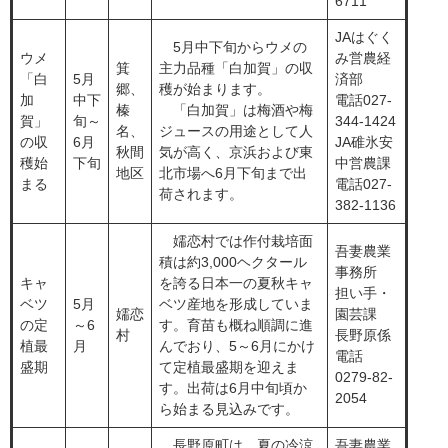
6711
JAはぐく
5月中下旬からウメの
ウメ
み営農経
箕
主力品種「白加賀」の収
「白
5月
済部
郷、
穫が始まります。
加
中下
電話027-
榛
「白加賀」は梅酒や梅
賀」
旬～
344-1424
名、
ジュースの用途として人
の収
6月
JA碓氷安
秋間
気が高く、京浜および東
穫始
下旬
中営農課
地区
北市場へ6月下旬まで出
まる
電話027-
荷されます。
382-1136
​ 嬬恋村では作付栽培面
吾妻農業
積は約3,000ヘクタール
事務所
キャ
を誇る日本一の夏秋キャ
担い手・
ベツ
​5月
ベツ産地を形成していま
​嬬恋
園芸課
の定
～6
す。育苗も概ね順調に進
村
長野原係
植最
月
んでおり、5～6月にかけ
電話
盛期
て定植最盛期を迎えま
0279-82-
す。出荷は6月中旬頃か
2054
ら始まる見込みです。
​長野原町は、夏の冷涼
吾妻農業