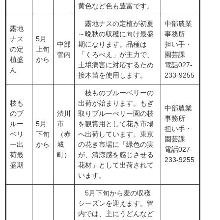
黄色など色も豊富です。
​露地ナスの定植が初夏
中部農業
露地
～晩秋の収穫に向け最盛
事務所
ナス
​5月
​中部
期になります。品種は
担い手・
の定
上旬
管内
「くろべえ」が主力で、
園芸課
植盛
から
土壌病害に対応するため
電話027-
ん
接木苗を使用します。
233-9255
​ 枝ものブルーベリーの
枝も
出荷が始まります。もぎ
中部農業
のブ
​渋川
取りブルーべリー園の枝
事務所
ルー
5月
市
を観賞用として花き市場
担い手・
ベリ
下旬
（赤
へ出荷しています。東京
園芸課
ー出
から
城
の花き市場に「緑色の実
電話027-
荷最
町）
が、清涼感を感じさせる
233-9255
盛期
花材」として出荷されて
います。
5月下旬から麦の収穫
シーズンを迎えます。管
内では、主にうどんなど