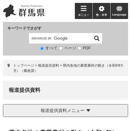
ペ
メ
ー
ニ
メ
色・
language
ジ
ュ
ニ
文
の
ー
ュ
字
キーワードでさがす
先
を
ー
頭
飛
で
ば
すべて
ページ
検
PDF
す。
し
索
て
対
本
トップページ
>
報道提供資料
>
県内各地の農業農村の動き（令和8年5
象
文
月）（農政課）
へ
報道提供資料
報道提供資料メニュー
本