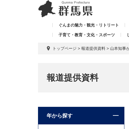
ペ
メ
メ
ー
ニ
ニ
ジ
ュ
ュ
の
ー
ぐんまの魅力・観光・リトリート
ー
先
を
子育て・教育・文化・スポーツ
を
頭
飛
飛
で
ば
トップページ
>
報道提供資料
>
山本知事
す。
し
ば
て
し
本
て
文
報道提供資料
へ
年から探す