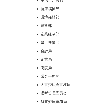
生活こども部
健康福祉部
環境森林部
農政部
産業経済部
県土整備部
会計局
企業局
病院局
議会事務局
人事委員会事務局
選挙管理委員会
監査委員事務局