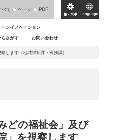
すべて
ページ
PDF
色・
language
文
リーンイノベーション
字
からさがす
お問い合わせ
視察します（地域福祉課・医務課）
みどの福祉会」及び
院」を視察します