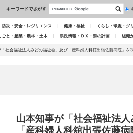
本文へ
キーワードでさがす
検
索
対
防災・安全・レジリエンス
健康・福祉
くらし・環境・グ
象
しごと・産業・農林・土木
県政情報・ＤＸ・県の計画
組織
が「社会福祉法人みどの福祉会」及び「産科婦人科舘出張佐藤病院」を
本
文
山本知事が「社会福祉法人
「産科婦人科舘出張佐藤病