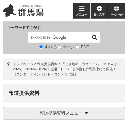
ペ
メ
ー
ニ
メ
色・
language
ジ
ュ
ニ
文
の
ー
ュ
字
キーワードでさがす
先
を
ー
頭
飛
で
ば
すべて
ページ
検
PDF
す。
し
索
て
対
本
トップページ
>
報道提供資料
>
「ご当地キャラカーニバル in ぐんま
象
文
2026」 2026年9月26日(土曜日)、27日(日曜日)群馬県庁にて開催！
へ
（エンターテインメント・コンテンツ課）
報道提供資料
報道提供資料メニュー