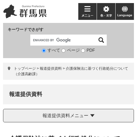
ペ
メ
ー
ニ
メ
色・
language
ジ
ュ
ニ
文
の
ー
ュ
字
キーワードでさがす
先
を
ー
頭
飛
で
ば
すべて
ページ
検
PDF
す。
し
索
て
対
本
トップページ
>
報道提供資料
>
介護保険法に基づく行政処分について
象
文
（介護高齢課）
へ
報道提供資料
報道提供資料メニュー
本