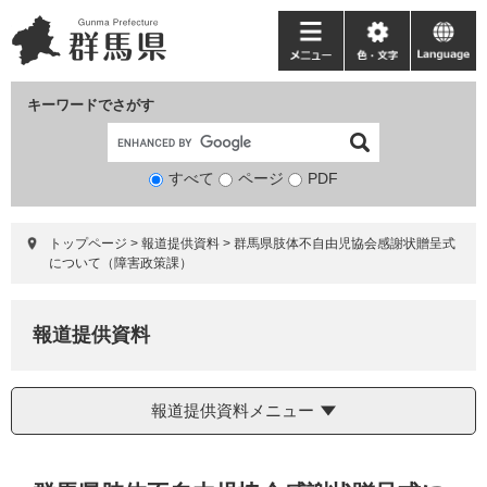
ペ
メ
ー
ニ
メ
色・
language
ジ
ュ
ニ
文
の
ー
ュ
字
キーワードでさがす
先
を
ー
頭
飛
で
ば
すべて
ページ
検
PDF
す。
し
索
て
対
本
トップページ
>
報道提供資料
>
群馬県肢体不自由児協会感謝状贈呈式
象
文
について（障害政策課）
へ
報道提供資料
報道提供資料メニュー
本