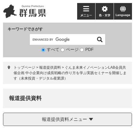
ペ
メ
ー
ニ
メ
色・
language
ジ
ュ
ニ
文
の
ー
ュ
字
キーワードでさがす
先
を
ー
頭
飛
で
ば
すべて
ページ
検
PDF
す。
し
索
て
対
本
トップページ
>
報道提供資料
>
ぐんま未来イノベーションLAB会員共
象
文
催企画 中小企業向け成長戦略の作り方を学ぶ実践セミナーを開催しま
へ
す（未来投資・デジタル産業課）
報道提供資料
報道提供資料メニュー