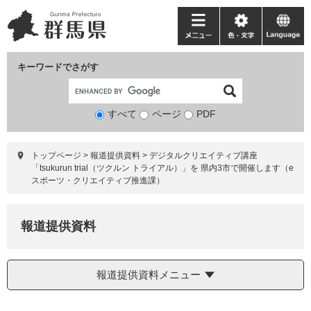
ペ
メ
ー
ニ
メ
色・
language
ジ
ュ
ニ
文
の
ー
ュ
字
キーワードでさがす
先
を
ー
頭
飛
で
ば
すべて
ページ
検
PDF
す。
し
索
て
対
本
トップページ
>
報道提供資料
>
デジタルクリエイティブ講座
象
文
「tsukurun trial（ツクルン トライアル）」を 県内3市で開催します（e
へ
スポーツ・クリエイティブ推進課）
報道提供資料
報道提供資料メニュー