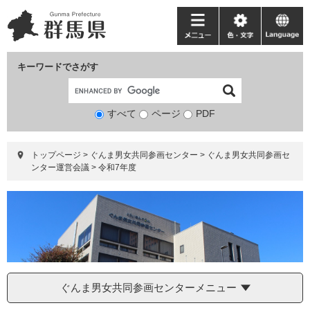
ペ
メ
ー
ニ
メ
色・
language
ジ
ュ
ニ
文
の
ー
ュ
字
キーワードでさがす
先
を
ー
頭
飛
で
ば
すべて
ページ
検
PDF
す。
し
索
て
対
本
トップページ
>
ぐんま男女共同参画センター
>
ぐんま男女共同参画セ
象
文
ンター運営会議
>
令和7年度
へ
ぐんま男女共同参画センターメニュー