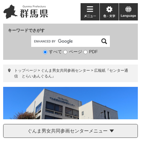
ペ
メ
ー
ニ
メ
色・
language
ジ
ュ
ニ
文
の
ー
ュ
字
キーワードでさがす
先
を
ー
頭
飛
で
ば
すべて
ページ
検
PDF
す。
し
索
て
対
本
トップページ
>
ぐんま男女共同参画センター
>
広報紙『センター通
象
文
信 とらいあんぐるん』
へ
ぐんま男女共同参画センターメニュー