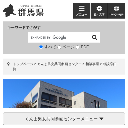
ペ
メ
ー
ニ
メ
色・
language
ジ
ュ
ニ
文
の
ー
ュ
字
キーワードでさがす
先
を
ー
頭
飛
で
ば
すべて
ページ
検
PDF
す。
し
索
て
対
本
トップページ
>
ぐんま男女共同参画センター
>
相談事業
>
相談窓口一
象
文
覧
へ
ぐんま男女共同参画センターメニュー