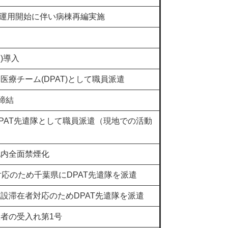
）運用開始に伴い病棟再編実施
)導入
療チーム(DPAT)として職員派遣
締結
PAT先遣隊として職員派遣（現地での活動
地内全面禁煙化
対応のため千葉県にDPAT先遣隊を派遣
設滞在者対応のためDPAT先遣隊を派遣
者の受入れ第1号