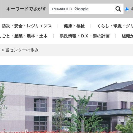
本文へ
キーワードでさがす
検
索
対
防災・安全・レジリエンス
健康・福祉
くらし・環境・グ
象
しごと・産業・農林・土木
県政情報・ＤＸ・県の計画
組織
ー
>
当センターの歩み