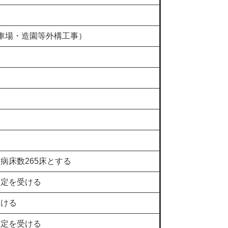
車場・造園等外構工事）
病床数265床とする
指定を受ける
受ける
指定を受ける