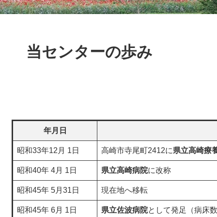
本
文
当センターの歩み
年月日
昭和33年12月 1日
高崎市寺尾町2412に
県立高崎療
昭和40年 4月 1日
県立高崎病院
に改称
昭和45年 5月31日
現在地へ移転
昭和45年 6月 1日
県立佐波病院
として発足（病床数