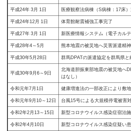
平成24年 3月 1日
医療観察法病棟（S病棟：17床
平成24年12月 1日
体育館耐震補強工事完了
平成27年 3月 1日
新医療情報システム（電子カルテ
平成28年4～5月
熊本地震の被災地へ災害派遣精神医
平成30年5月28日
群馬DPATの派遣協定を群馬県と
北海道胆振東部地震の被災地へD
平成30年9月6～9日
はなし）
令和元年7月1日
健康増進法の一部改正により敷
令和元年9月10～12日
台風15号による大規模停電被害
令和2年2月13～15日
新型コロナウイルス感染症宿泊施
令和2年4月10日
新型コロナウイルス感染症疑い患