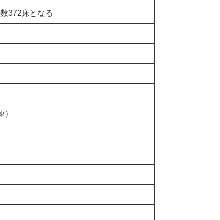
数372床となる
る
棟）
更