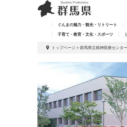
ペ
メ
メ
ー
ニ
ニ
ジ
ュ
ュ
の
ー
ぐんまの魅力・観光・リトリート
ー
先
を
子育て・教育・文化・スポーツ
を
頭
飛
飛
で
ば
トップページ
>
群馬県立精神医療センタ
す。
し
ば
て
し
本
て
文
へ