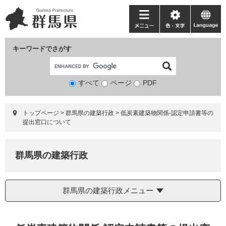
ペ
メ
ー
ニ
メ
色・
language
ジ
ュ
ニ
文
の
ー
ュ
字
キーワードでさがす
先
を
ー
頭
飛
で
ば
すべて
ページ
検
PDF
す。
し
索
て
対
本
トップページ
>
群馬県の建築行政
>
低炭素建築物関係-認定申請書等の
象
文
提出窓口について
へ
群馬県の建築行政
群馬県の建築行政メニュー
本