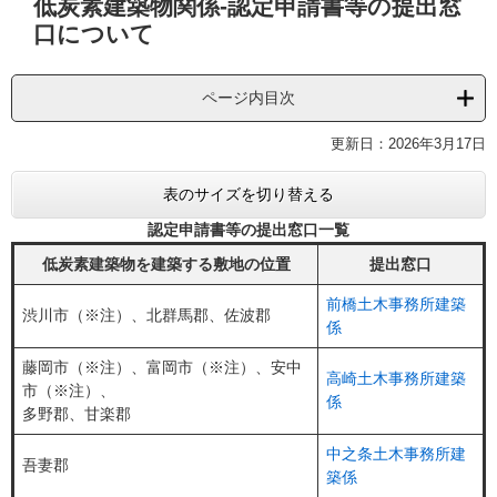
低炭素建築物関係-認定申請書等の提出窓
文
口について
ページ内目次
更新日：2026年3月17日
表のサイズを切り替える
認定申請書等の提出窓口一覧
低炭素建築物を建築する敷地の位置
提出窓口
前橋土木事務所建築
渋川市（※注）、北群馬郡、佐波郡
係
藤岡市（※注）、富岡市（※注）、安中
高崎土木事務所建築
市（※注）、
係
多野郡、甘楽郡
中之条土木事務所建
吾妻郡
築係