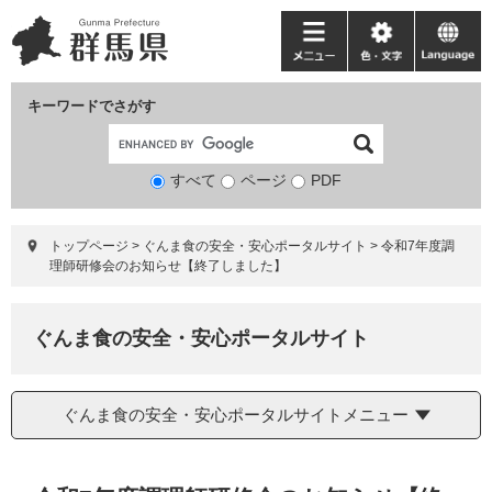
ペ
メ
ー
ニ
メ
色・
language
ジ
ュ
ニ
文
の
ー
ュ
字
キーワードでさがす
先
を
ー
頭
飛
で
ば
すべて
ページ
検
PDF
す。
し
索
て
対
本
トップページ
>
ぐんま食の安全・安心ポータルサイト
>
令和7年度調
象
文
理師研修会のお知らせ【終了しました】
へ
ぐんま食の安全・安心ポータルサイト
ぐんま食の安全・安心ポータルサイトメニュー
本