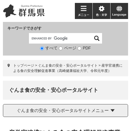
ペ
メ
ー
ニ
メ
色・
language
ジ
ュ
ニ
文
の
ー
ュ
字
キーワードでさがす
先
を
ー
頭
飛
で
ば
すべて
ページ
検
PDF
す。
し
索
て
対
本
トップページ
>
ぐんま食の安全・安心ポータルサイト
>
産学官連携に
象
文
よる食の安全理解促進事業（高崎健康福祉大学、令和元年度）
へ
ぐんま食の安全・安心ポータルサイト
ぐんま食の安全・安心ポータルサイトメニュー
本