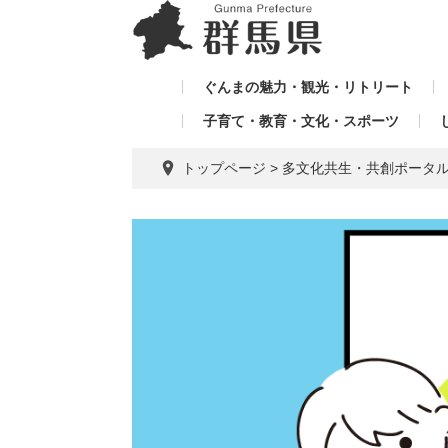
ペ
メ
メ
ー
ニ
ニ
ジ
ュ
ュ
の
ー
ぐんまの魅力・観光・リトリート
ー
先
を
子育て・教育・文化・スポーツ
を
頭
飛
飛
で
ば
トップページ
>
多文化共生・共創ポータ
す。
し
ば
て
し
本
て
文
へ