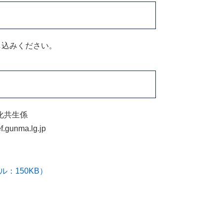
し込みください。
化共生係
unma.lg.jp
：150KB）