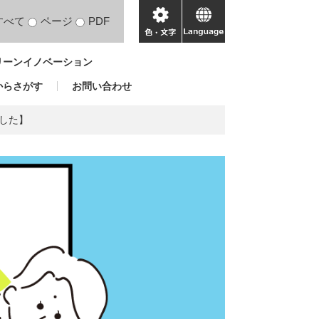
すべて
ページ
PDF
色・
language
文
リーンイノベーション
字
からさがす
お問い合わせ
した】