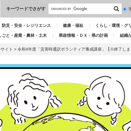
本文へ
キーワードでさがす
検
索
対
防災・安全・レジリエンス
健康・福祉
くらし・環境・グ
象
しごと・産業・農林・土木
県政情報・ＤＸ・県の計画
組織
ルサイト
>
令和4年度「災害時通訳ボランティア養成講座」【※終了しま