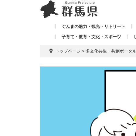
ペ
メ
メ
ー
ニ
ニ
ジ
ュ
ュ
の
ー
ぐんまの魅力・観光・リトリート
ー
先
を
子育て・教育・文化・スポーツ
を
頭
飛
飛
で
ば
トップページ
>
多文化共生・共創ポータ
す。
し
ば
て
し
本
て
文
へ