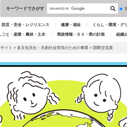
本文へ
キーワードでさがす
検
索
対
防災・安全・レジリエンス
健康・福祉
くらし・環境・グ
象
しごと・産業・農林・土木
県政情報・ＤＸ・県の計画
組織
ルサイト
>
多文化共生・共創社会実現のための事業
>
国際交流賞