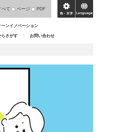
すべて
ページ
PDF
色・
language
文
リーンイノベーション
字
からさがす
お問い合わせ