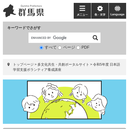
ペ
メ
ー
ニ
メ
色・
language
ジ
ュ
ニ
文
の
ー
ュ
字
キーワードでさがす
先
を
ー
頭
飛
で
ば
すべて
ページ
検
PDF
す。
し
索
て
対
本
トップページ
>
多文化共生・共創ポータルサイト
>
令和5年度 日本語
象
文
学習支援ボランティア養成講座
へ