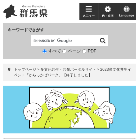
ペ
メ
ー
ニ
メ
色・
language
ジ
ュ
ニ
文
の
ー
ュ
字
キーワードでさがす
先
を
ー
頭
飛
で
ば
すべて
ページ
検
PDF
す。
し
索
て
対
本
トップページ
>
多文化共生・共創ポータルサイト
>
2023多文化共生イ
象
文
ベント「からっかぜパーク」【終了しました】
へ