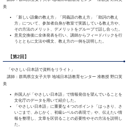
美
「新しい語彙の教え方」「同義語の教え方」「助詞の教え
方」について、参加者自身が教室で実践している教え方や、
その方法のメリット、デメリットをグループで話し合った。
​​意見交換後に全体発表を行い、講師からフィードバックを行
うとともに文法や構文、教え方の一例を説明した。
【第2回】
「やさしい日本語で資料をリライト」​
講師：群馬県立女子大学 地域日本語教育センター 准教授 野口芙
美
外国人が「やさしい日本語」で情報発信を望んでいることを
文化庁のデータを用いて紹介した。
「やさしい日本語」に重要な４つのポイント「はっきり、さ
いごまで、みじかく、初級レベルの表現で」や、伝えたい情
報を整理し、文章を区切ることの必要性やその方法を説明し
た。