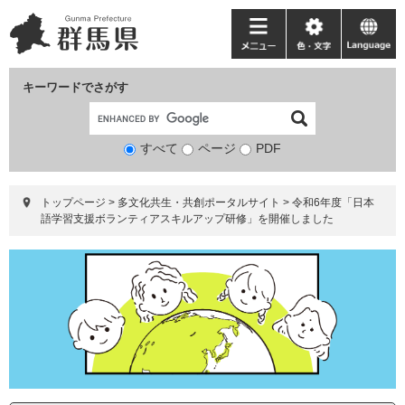
ペ
メ
ー
ニ
メ
色・
language
ジ
ュ
ニ
文
の
ー
ュ
字
キーワードでさがす
先
を
ー
頭
飛
で
ば
すべて
ページ
検
PDF
す。
し
索
て
対
本
トップページ
>
多文化共生・共創ポータルサイト
>
令和6年度「日本
象
文
語学習支援ボランティアスキルアップ研修」を開催しました
へ