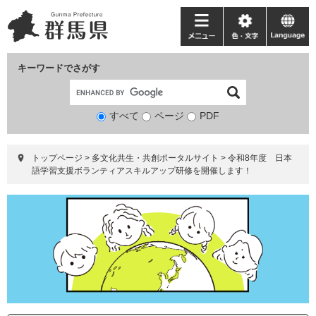
ペ
メ
ー
ニ
メ
色・
language
ジ
ュ
ニ
文
の
ー
ュ
字
キーワードでさがす
先
を
ー
頭
飛
で
ば
すべて
ページ
検
PDF
す。
し
索
て
対
本
トップページ
>
多文化共生・共創ポータルサイト
>
令和8年度 日本
象
文
語学習支援ボランティアスキルアップ研修を開催します！
へ