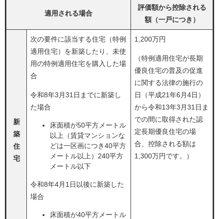
評価額から控除される
適用される場合
額（一戸につき）
次の要件に該当する住宅（特例
1,200万円
適用住宅）を新築したり、未使
（特例適用住宅が長期
用の特例適用住宅を購入した場
優良住宅の普及の促進
合
に関する法律の施行の
令和8年3月31日までに新築し
日（平成21年6月4日）
た場合
から令和13年3月31日ま
での間に取得された認
新
床面積が50平方メートル
定長期優良住宅の場
築
以上（賃貸マンションな
合、控除される額は
どは一区画につき40平方
住
メートル以上）240平方
1,300万円です。）
宅
メートル以下
令和8年4月1日以後に新築した
場合
床面積が40平方メートル