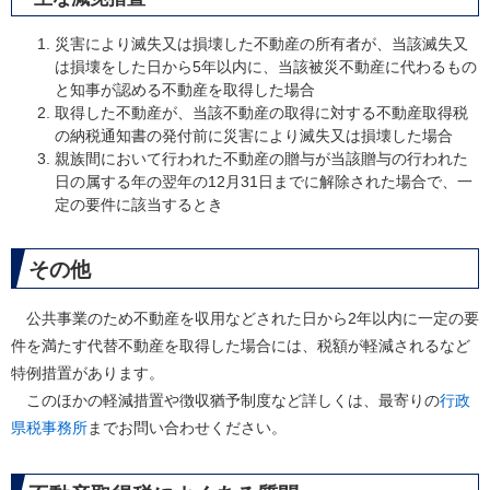
災害により滅失又は損壊した不動産の所有者が、当該滅失又
は損壊をした日から5年以内に、当該被災不動産に代わるもの
と知事が認める不動産を取得した場合
取得した不動産が、当該不動産の取得に対する不動産取得税
の納税通知書の発付前に災害により滅失又は損壊した場合
親族間において行われた不動産の贈与が当該贈与の行われた
日の属する年の翌年の12月31日までに解除された場合で、一
定の要件に該当するとき
その他
公共事業のため不動産を収用などされた日から2年以内に一定の要
件を満たす代替不動産を取得した場合には、税額が軽減されるなど
特例措置があります。
このほかの軽減措置や徴収猶予制度など詳しくは、最寄りの
行政
県税事務所
までお問い合わせください。