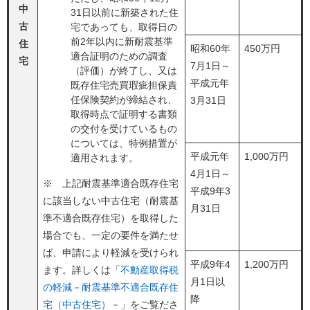
中
31日以前に新築された住
古
宅であっても、取得日の
前2年以内に新耐震基準
住
昭和60年
450万円
適合証明のための調査
宅
7月1日～
（評価）が終了し、又は
平成元年
既存住宅売買瑕疵担保責
任保険契約が締結され、
3月31日
取得時点で証明する書類
の交付を受けているもの
については、特例措置が
平成元年
1,000万円
適用されます。
4月1日～
※ 上記耐震基準適合既存住宅
平成9年3
に該当しない中古住宅（耐震基
月31日
準不適合既存住宅）を取得した
場合でも、一定の要件を満たせ
ば、申請により軽減を受けられ
平成9年4
1,200万円
ます。詳しくは「
不動産取得税
月1日以
の軽減－耐震基準不適合既存住
降
宅（中古住宅）－
」をご覧ださ