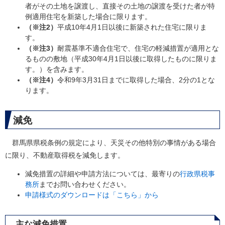
者がその土地を譲渡し、直接その土地の譲渡を受けた者が特
例適用住宅を新築した場合に限ります。
（※注2）
平成10年4月1日以後に新築された住宅に限りま
す。
（※注3）
耐震基準不適合住宅で、住宅の軽減措置が適用とな
るものの敷地（平成30年4月1日以後に取得したものに限りま
す。）を含みます。
（※注4）
令和9年3月31日までに取得した場合、2分の1とな
ります。
減免
群馬県県税条例の規定により、天災その他特別の事情がある場合
に限り、不動産取得税を減免します。
減免措置の詳細や申請方法については、最寄りの
行政県税事
務所
までお問い合わせください。
申請様式のダウンロードは「こちら」から
主な減免措置