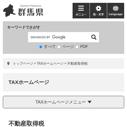
ペ
メ
ー
ニ
メ
色・
language
ジ
ュ
ニ
文
の
ー
ュ
字
キーワードでさがす
先
を
ー
頭
飛
で
ば
すべて
ページ
検
PDF
す。
し
索
て
対
本
トップページ
>
TAXホームページ
>
不動産取得税
象
文
へ
TAXホームページ
TAXホームページメニュー
本
不動産取得税
文