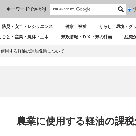
本文へ
キーワードでさがす
検
索
対
防災・安全・レジリエンス
健康・福祉
くらし・環境・グ
象
しごと・産業・農林・土木
県政情報・ＤＸ・県の計画
組織
に使用する軽油の課税免除について
本
文
農業に使用する軽油の課税