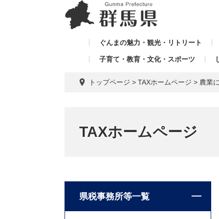
ペ
メ
メ
ー
ニ
ニ
ジ
ュ
ュ
の
ー
ぐんまの魅力・観光・リトリート
ー
先
を
子育て・教育・文化・スポーツ
を
頭
飛
飛
で
ば
トップページ
>
TAXホームページ
>
農業
す。
し
ば
て
し
本
て
文
TAXホームページ
へ
県税事務所等一覧