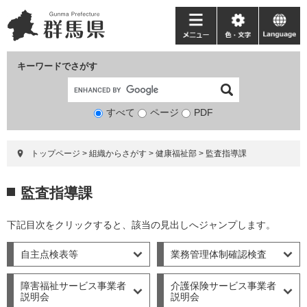
ペ
メ
ー
ニ
メ
色・
language
ジ
ュ
ニ
文
の
ー
ュ
字
キーワードでさがす
先
を
ー
頭
飛
で
ば
すべて
ページ
検
PDF
す。
し
索
て
対
本
トップページ
>
組織からさがす
>
健康福祉部
>
監査指導課
象
文
へ
本
監査指導課
文
下記目次をクリックすると、該当の見出しへジャンプします。
自主点検表等
業務管理体制確認検査
障害福祉サービス事業者
介護保険サービス事業者
説明会
説明会