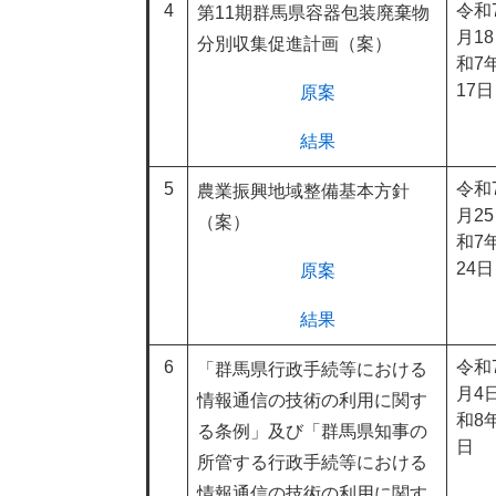
4
令和
第11期群馬県容器包装廃棄物
月1
分別収集促進計画（案）
和7
17日
原案
結果
5
令和
農業振興地域整備基本方針
月2
（案）
和7
24日
原案
結果
6
令和
「群馬県行政手続等における
月4
情報通信の技術の利用に関す
和8
る条例」及び「群馬県知事の
日
所管する行政手続等における
情報通信の技術の利用に関す