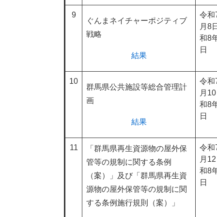
9
令和
ぐんまネイチャーポジティブ
月8
戦略
和8
日
結果
10
令和
群馬県公共施設等総合管理計
月1
画
和8年
日
結果
11
令和
「群馬県再生資源物の屋外保
月1
管等の規制に関する条例
和8年
（案）」及び「群馬県再生資
日
源物の屋外保管等の規制に関
する条例施行規則（案）」