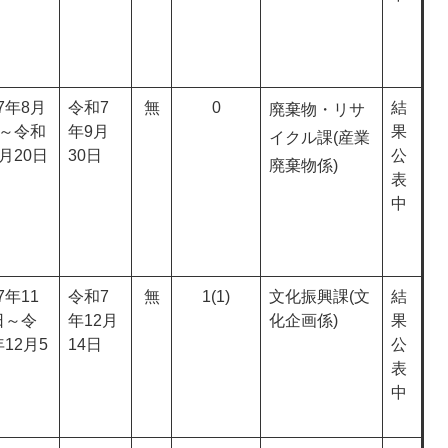
7年8月
令和7
無
0
結
廃棄物・リサ
日～令和
年9月
果
イクル課(産業
月20日
30日
公
廃棄物係)
表
中
7年11
令和7
無
1(1)
文化振興課(文
結
日～令
年12月
化企画係)
果
12月5
14日
公
表
中