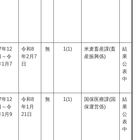
7年12
令和8
無
1(1)
米麦畜産課(畜
結
日～令
年2月7
産振興係)
果
年1月7
日
公
表
中
7年12
令和8
無
1(1)
国保医療課(国
結
日～令
年1月
保運営係)
果
年1月9
21日
公
表
中