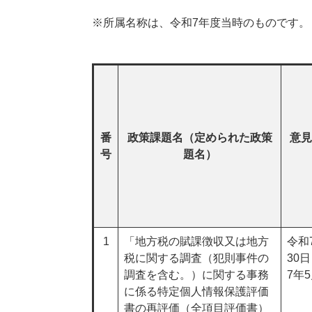
※所属名称は、令和7年度当時のものです。
番
政策課題名（定められた政策
意見
号
題名）
1
「地方税の賦課徴収又は地方
令和
税に関する調査（犯則事件の
30
調査を含む。）に関する事務
7年5
に係る特定個人情報保護評価
書の再評価（全項目評価書）