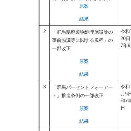
原案
結果
2
令和
「群馬県廃棄物処理施設等の
20
事前協議等に関する規程」の
7年9
一部改正
原案
結果
3
令和
「群馬パーセントフォーアー
月5
ト」推進条例の一部改正
和7年
日
原案
結果