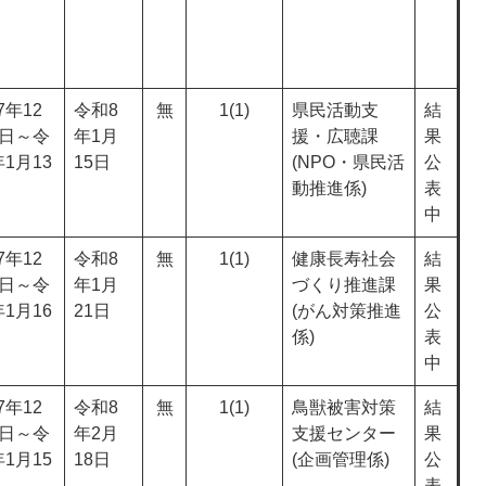
7年12
令和8
無
1(1)
県民活動支
結
2日～令
年1月
援・広聴課
果
1月13
15日
(NPO・県民活
公
動推進係)
表
中
7年12
令和8
無
1(1)
健康長寿社会
結
5日～令
年1月
づくり推進課
果
1月16
21日
(がん対策推進
公
係)
表
中
7年12
令和8
無
1(1)
鳥獣被害対策
結
6日～令
年2月
支援センター
果
1月15
18日
(企画管理係)
公
表