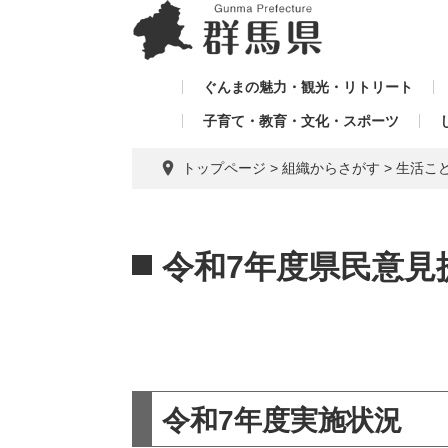
ペ
メ
メ
ー
ニ
ニ
ジ
ュ
ュ
の
ー
ぐんまの魅力・観光・リトリート
ー
先
を
子育て・教育・文化・スポーツ
を
頭
飛
飛
で
ば
トップページ
>
組織からさがす
>
生活こ
す。
し
ば
て
し
本
本
て
文
文
令和7年度県民意見
へ
令和7年度実施状況