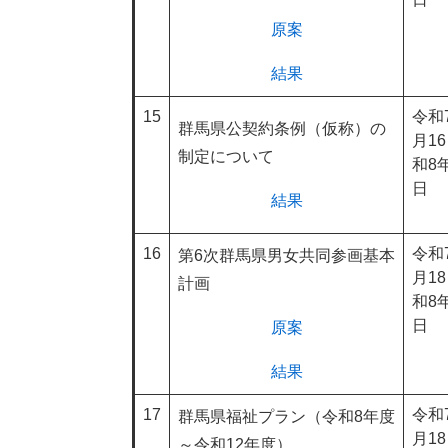
原案
結果
15
令和
群馬県公契約条例（仮称）の
月1
制定について
和8年
日
結果
16
令和
第6次群馬県男女共同参画基本
月1
計画
和8年
日
原案
結果
17
令和
群馬県福祉プラン（令和8年度
月1
～令和12年度）