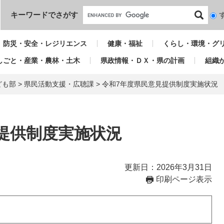
本文へ
キーワードでさがす
検
索
対
防災・安全・レジリエンス
健康・福祉
くらし・環境・グ
象
しごと・産業・農林・土木
県政情報・ＤＸ・県の計画
組織
ども部
>
県民活動支援・広聴課
>
令和7年度県民意見提供制度実施状況
提供制度実施状況
更新日：2026年3月31日
印刷ページ表示