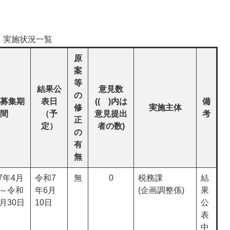
実施状況一覧
原
案
等
結果公
意見数
の
募集期
表日
(( )内は
備
修
実施主体
間
（予
意見提出
考
正
定）
者の数)
の
有
無
7年4月
令和7
無
0
税務課
結
日～令和
年6月
(企画調整係)
果
月30日
10日
公
表
中