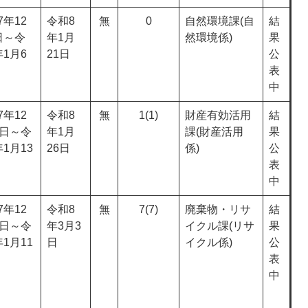
7年12
令和8
無
0
自然環境課(自
結
日～令
年1月
然環境係)
果
年1月6
21日
公
表
中
7年12
令和8
無
1(1)
財産有効活用
結
0日～令
年1月
課(財産活用
果
1月13
26日
係)
公
表
中
7年12
令和8
無
7(7)
廃棄物・リサ
結
2日～令
年3月3
イクル課(リサ
果
1月11
日
イクル係)
公
表
中