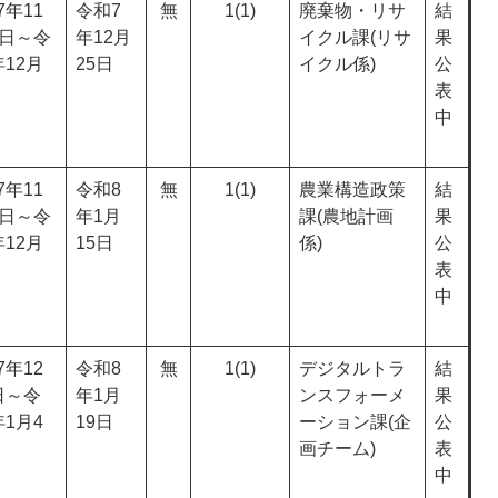
7年11
令和7
無
1(1)
廃棄物・リサ
結
8日～令
年12月
イクル課(リサ
果
年12月
25日
イクル係)
公
表
中
7年11
令和8
無
1(1)
農業構造政策
結
5日～令
年1月
課(農地計画
果
年12月
15日
係)
公
表
中
7年12
令和8
無
1(1)
デジタルトラ
結
日～令
年1月
ンスフォーメ
果
年1月4
19日
ーション課(企
公
画チーム)
表
中