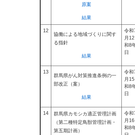
原案
結果
12
令和
協働による地域づくりに関す
月1
る指針
和8年
日
結果
13
令和
群馬県がん対策推進条例の一
月1
部改正（案）
和8年
日
結果
14
令和
群馬県カモシカ適正管理計画
月1
（第二種特定鳥獣管理計画・
和8年
第五期計画）
日