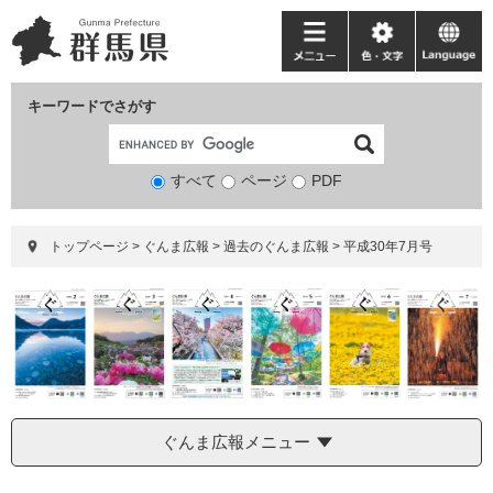
ペ
メ
ー
ニ
メ
色・
language
ジ
ュ
ニ
文
の
ー
ュ
字
キーワードでさがす
先
を
ー
頭
飛
で
ば
すべて
ページ
検
PDF
す。
し
索
て
対
本
トップページ
>
ぐんま広報
>
過去のぐんま広報
>
平成30年7月号
象
文
へ
ぐんま広報メニュー