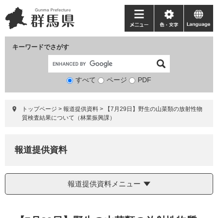
ペ
メ
ー
ニ
メ
色・
language
ジ
ュ
ニ
文
の
ー
ュ
字
キーワードでさがす
先
を
ー
頭
飛
で
ば
すべて
ページ
検
PDF
す。
し
索
て
対
本
トップページ
>
報道提供資料
>
【7月29日】野生の山菜類の放射性物
象
文
質検査結果について（林業振興課）
へ
報道提供資料
報道提供資料メニュー
本