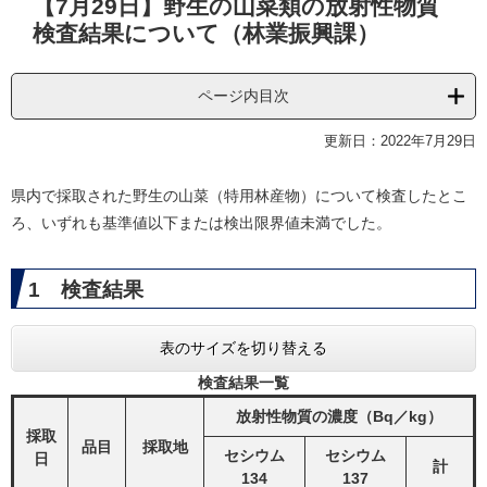
【7月29日】野生の山菜類の放射性物質
文
検査結果について（林業振興課）
ページ内目次
更新日：2022年7月29日
県内で採取された野生の山菜（特用林産物）について検査したとこ
ろ、いずれも基準値以下または検出限界値未満でした。
1 検査結果
表のサイズを切り替える
検査結果一覧
放射性物質の濃度（Bq／kg）
採取
品目
採取地
セシウム
セシウム
日
計
134
137