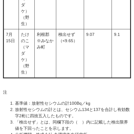
ダ
ケ）
（野
生）
7月
たけ
利根郡
検出せず
9.07
9.1
15日
のこ
※みなか
（<9.65）
（マ
み町
ダ
ケ）
（野
生）
注
基準値：放射性セシウムの計100Bq／kg
放射性セシウムの計とは、セシウム134と137を合計し有効数
字2桁に四捨五入したものです。
「検出せず」とは、同欄下段の（ ）内に記載した検出限界
値を下回ったことを示します。