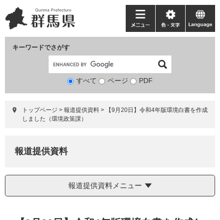
ペ
メ
ー
ニ
メ
色・
language
ジ
ュ
ニ
文
の
ー
ュ
字
キーワードでさがす
先
を
ー
頭
飛
で
ば
すべて
ページ
検
PDF
す。
し
索
て
対
本
トップページ
>
報道提供資料
>
【9月20日】令和4年版環境白書を作成
象
文
しました（環境政策課）
へ
報道提供資料
報道提供資料メニュー
本