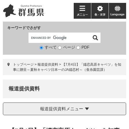
ペ
メ
ー
ニ
メ
色・
language
ジ
ュ
ニ
文
の
ー
ュ
字
キーワードでさがす
先
を
ー
頭
飛
で
ば
すべて
ページ
検
PDF
す。
し
索
て
対
本
トップページ
>
報道提供資料
>
【7月4日】「嬬恋高原キャベツ」を知
象
文
事に贈呈～夏秋キャベツ日本一のJA嬬恋村～（蚕糸園芸課）
へ
報道提供資料
報道提供資料メニュー
本