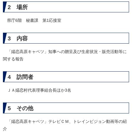
2 場所
県庁6階 秘書課 第1応接室
3 内容
「嬬恋高原キャベツ」知事への贈呈及び生産状況・販売活動等に
関する報告
4 訪問者
ＪＡ嬬恋村代表理事組合長ほか3名
5 その他
「嬬恋高原キャベツ」テレビＣＭ、トレインビジョン動画等の紹
介