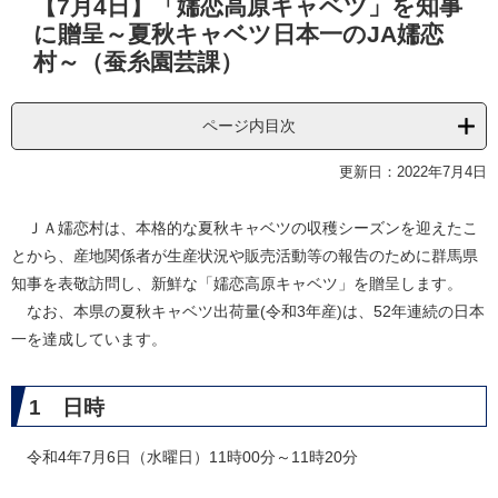
【7月4日】「嬬恋高原キャベツ」を知事
文
に贈呈～夏秋キャベツ日本一のJA嬬恋
村～（蚕糸園芸課）
ページ内目次
更新日：2022年7月4日
ＪＡ嬬恋村は、本格的な夏秋キャベツの収穫シーズンを迎えたこ
とから、産地関係者が生産状況や販売活動等の報告のために群馬県
知事を表敬訪問し、新鮮な「嬬恋高原キャベツ」を贈呈します。
なお、本県の夏秋キャベツ出荷量(令和3年産)は、52年連続の日本
一を達成しています。
1 日時
令和4年7月6日（水曜日）11時00分～11時20分