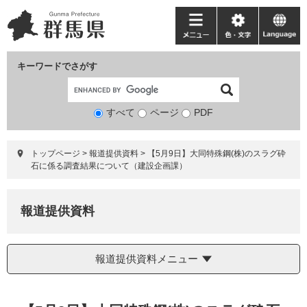
ペ
メ
ー
ニ
メ
色・
language
ジ
ュ
ニ
文
の
ー
ュ
字
キーワードでさがす
先
を
ー
頭
飛
で
ば
すべて
ページ
検
PDF
す。
し
索
て
対
本
トップページ
>
報道提供資料
>
【5月9日】大同特殊鋼(株)のスラグ砕
象
文
石に係る調査結果について（建設企画課）
へ
報道提供資料
報道提供資料メニュー
本