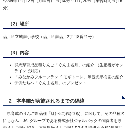
令和4年12月12日（月曜日） 9時30分～11時20分（集合時間9時15
分）
（2）場所
品川区立城南小学校（品川区南品川2丁目8番21号）
（3）内容
群馬県育成品種りんご「ぐんま名月」の紹介 （生産者がオン
ラインで対応）
「みなかみフルーツランド モギトーレ」等観光果樹園の紹介
子供たちへ「ぐんま名月」のプレゼント
2 本事業が実施されるまでの経緯
県育成のりんご新品種「紅(べに)鶴(づる)」に関して、その品種名
にちなみ、JALグループである株式会社ジャルパックの関係者を県
内りんご園へ招き、本県観光りんご園をPRする取組を令和2年度に