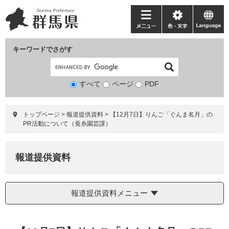
ペ
メ
ー
ニ
メ
色・
language
ジ
ュ
ニ
文
の
ー
ュ
字
キーワードでさがす
先
を
ー
頭
飛
で
ば
すべて
ページ
検
PDF
す。
し
索
て
対
本
トップページ
>
報道提供資料
>
【12月7日】りんご「ぐんま名月」の
象
文
PR活動について（蚕糸園芸課）
へ
報道提供資料
報道提供資料メニュー
本