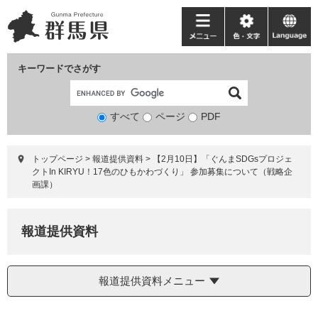
ペ
メ
ー
ニ
メ
色・
language
ジ
ュ
ニ
文
の
ー
ュ
字
キーワードでさがす
先
を
ー
頭
飛
で
ば
すべて
ページ
検
PDF
す。
し
索
て
対
本
トップページ
>
報道提供資料
>
【2月10日】「ぐんまSDGsプロジェ
象
文
クトIn KIRYU！17色のひもかわづくり」 参加募集について（戦略企
へ
画課）
報道提供資料
報道提供資料メニュー