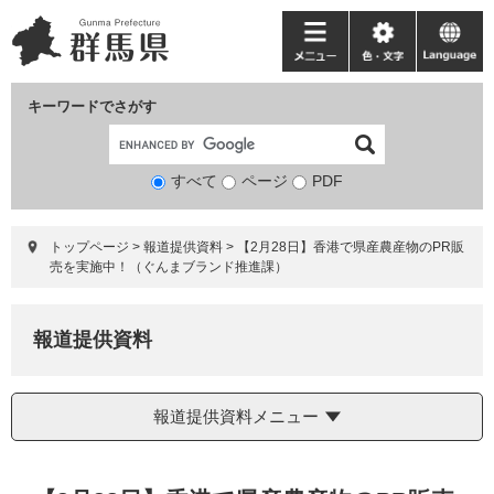
ペ
メ
ー
ニ
メ
色・
language
ジ
ュ
ニ
文
の
ー
ュ
字
キーワードでさがす
先
を
ー
頭
飛
で
ば
すべて
ページ
検
PDF
す。
し
索
て
対
本
トップページ
>
報道提供資料
>
【2月28日】香港で県産農産物のPR販
象
文
売を実施中！（ぐんまブランド推進課）
へ
報道提供資料
報道提供資料メニュー
本