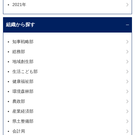
2021年
組織から探す
知事戦略部
総務部
地域創生部
生活こども部
健康福祉部
環境森林部
農政部
産業経済部
県土整備部
会計局