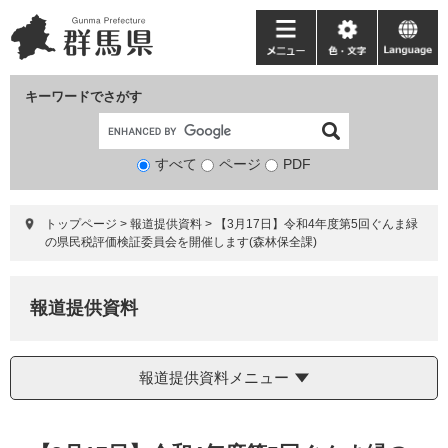
ペ
メ
ー
ニ
メ
色・
language
ジ
ュ
ニ
文
の
ー
ュ
字
キーワードでさがす
先
を
ー
頭
飛
で
ば
すべて
ページ
検
PDF
す。
し
索
て
対
本
トップページ
>
報道提供資料
>
【3月17日】令和4年度第5回ぐんま緑
象
文
の県民税評価検証委員会を開催します(森林保全課)
へ
報道提供資料
報道提供資料メニュー
本