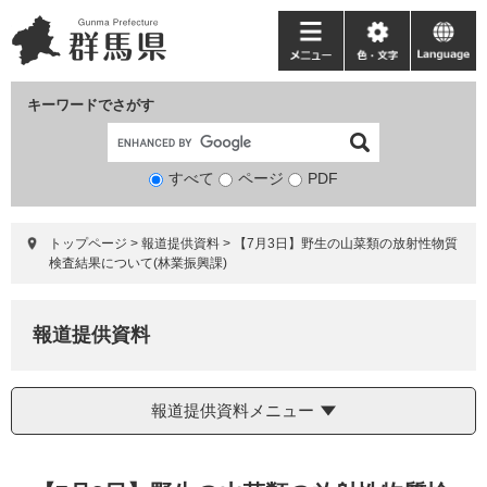
ペ
メ
ー
ニ
メ
色・
language
ジ
ュ
ニ
文
の
ー
ュ
字
キーワードでさがす
先
を
ー
頭
飛
で
ば
すべて
ページ
検
PDF
す。
し
索
て
対
本
トップページ
>
報道提供資料
>
【7月3日】野生の山菜類の放射性物質
象
文
検査結果について(林業振興課)
へ
報道提供資料
報道提供資料メニュー
本