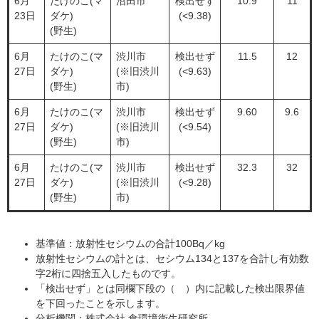
6月
たけのこ(マ
沼田市
検出せず
10.9
11
23日
ダケ)
(<9.38)
(野生)
6月
たけのこ(マ
渋川市
検出せず
11.5
12
27日
ダケ)
(※旧渋川
(<9.63)
(野生)
市)
6月
たけのこ(マ
渋川市
検出せず
9.60
9.6
27日
ダケ)
(※旧渋川
(<9.54)
(野生)
市)
6月
​たけのこ(マ
​渋川市
​検出せず
​32.3
32
27日
ダケ)
(※旧渋川
(<9.28)
(野生)
市)
基準値：放射性セシウムの合計100Bq／kg
放射性セシウムの計とは、セシウム134と137を合計し有効数
字2桁に四捨五入したものです。
「検出せず」とは同欄下段の（ ）内に記載した検出限界値
を下回ったことを示します。
分析機関：株式会社 食環境衛生研究所