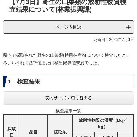
【7月3日】野生の山菜類の放射性物質検
文
査結果について(林業振興課)
ページ内目次
更新日：2023年7月3日
県内で採取された野生の山菜類(特用林産物)について検査したとこ
ろ、いずれも基準値または検出限界値未満でした。
1 検査結果
表のサイズを切り替える
検査結果一覧
放射性物質の濃度（Bq／
kg）
採取
品目
採取地
日