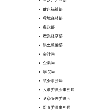
生活こども部
健康福祉部
環境森林部
農政部
産業経済部
県土整備部
会計局
企業局
病院局
議会事務局
人事委員会事務局
選挙管理委員会
監査委員事務局