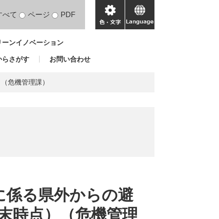
すべて
ページ
PDF
色・
language
文
リーンイノベーション
字
からさがす
お問い合わせ
）（危機管理課）
災に係る県外からの避
月末時点）（危機管理