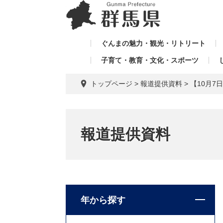
ペ
メ
メ
ー
ニ
ニ
ジ
ュ
ュ
の
ー
ぐんまの魅力・観光・リトリート
ー
先
を
子育て・教育・文化・スポーツ
を
頭
飛
飛
で
ば
トップページ
>
報道提供資料
>
【10月
す。
し
ば
て
し
本
て
文
報道提供資料
へ
年から探す