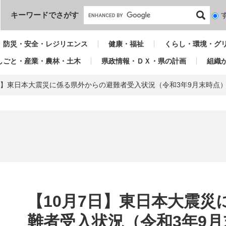
本文へ
キーワードでさがす
検
索
対
防災・安全・レジリエンス
健康・福祉
くらし・環境・グ
象
しごと・産業・農林・土木
県政情報・ＤＸ・県の計画
組織
7日】東日本大震災に係る県外からの避難者受入状況（令和3年9月末時点
本
文
【10月7日】東日本大震
難者受入状況（令和3年9